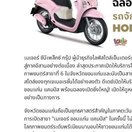
เมเจอร์ ซีนีเพล็กซ์ กรุ้ป ผู้นำธุรกิจไลฟ์สไตล์เอ็
สู่ภาคอีสานอย่างต่อเนื่อง ล่าสุดประกาศเปิดให้บริ
ภาพยนตร์สาขาที่ 6 ในจังหวัดขอนแก่นและนับเป็นสาขาล
สไตล์ของทุกเจเนอเรชั่นได้อย่างลงตัว ดีเดย์เปิดให้บร
ขอนแก่น แคมปัส พร้อมฉลองเปิดยิ่งใหญ่! เปิดให้ดูห
อย่างเป็นทางการ
จังหวัดขอนแก่นถือเป็นยุทธศาสตร์สำคัญในภาคตะวันอ
การเปิดสาขา "เมเจอร์ ขอนแก่น แคมปัส" ในครั้งนี้ 
โลกภาพยนตร์ระดับพรีเมียมมามอบให้ชาวขอนแก่นได้สั