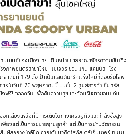
นเตอร์เทนเมนท์ของเมืองไทย เดินหน้าขยายอาณาจักรความบันเทิง
การโรงภาพยนตร์สาขาใหม่ "เมเจอร์ ขอนแก่น แคมปัส" โรง
ำดับที่ 179 ตั้งเป้าเป็นแลนด์มาร์กแห่งใหม่ที่ตอบรับไลฟ์
ิการในวันที่ 20 พฤษภาคมนี้ บนชั้น 2 ศูนย์การค้าเซ็นทรัล
นังฟรี! ตลอดวัน เพื่อคืนความสุขและต้อนรับชาวขอนแก่น
อกเฉียงเหนือที่มีการเติบโตทางเศรษฐกิจและกำลังซื้อสูง
ไม่เพียงแต่เป็นการขยายฐานลูกค้า แต่เป็นการนำนวัตกรรม
มผัสอย่างใกล้ชิด ภายใต้แนวคิดไลฟ์สไตล์เอ็นเตอร์เทนเม