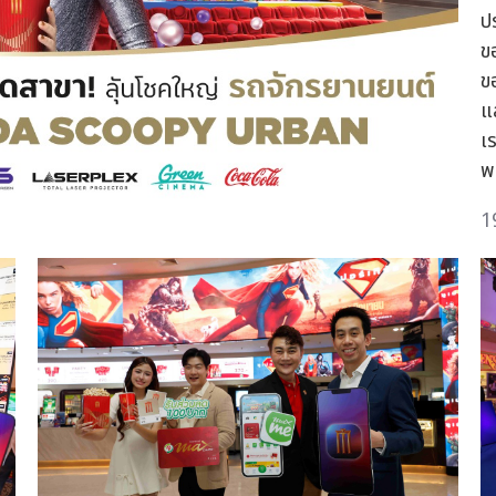
ป
ข
ข
แ
เร
พ
1