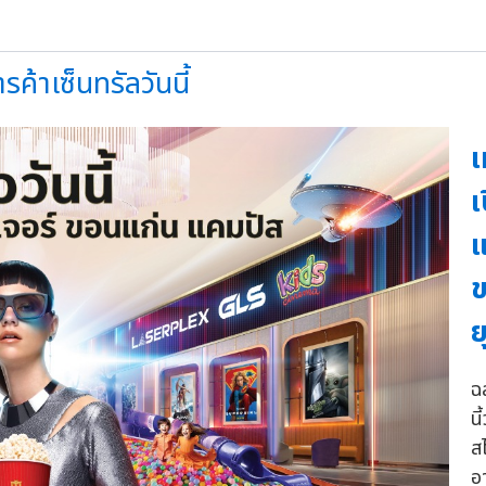
รค้าเซ็นทรัลวันนี้
เ
เ
แ
ข
ย
ฉ
นี
ส
อ