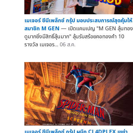
เมเจอร์ ซีนีเพล็กซ์ กรุ้ป มอบประสบการณ์สุดคุ้มให้
สมาชิก M GEN
— เปิดแคมเปญ "M GEN ลุ้นทอง!
ดูมากยิ่งมีสิทธิ์ลุ้นมาก" ลุ้นรับสร้อยคอทองคำ 10
รางวัล เมเจอร...
06 ส.ค.
เมเจอร์ ซีนีเพล็กซ์ กรุ้ป ผนึก CJ 4DPLEX เขย่า