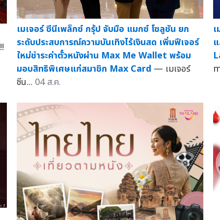
เมเจอร์ ซีนีเพล็กซ์ กรุ้ป จับมือ แมกซ์ โซลูชัน ยก
เม
ระดับประสบการณ์ความบันเทิงไร้เงินสด เพิ่มฟีเจอร์
แ
!
ใหม่ชำระค่าตั๋วหนังผ่าน Max Me Wallet พร้อม
L
มอบสิทธิพิเศษแก่สมาชิก Max Card
— เมเจอร์
m
ซีน...
04 ส.ค.