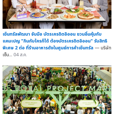
เซ็นทรัลพัฒนา จับมือ บัตรเครดิตอิออน ชวนอิ่มคุ้มกับ
แคมเปญ "กินกับใครก็ได้ ต้องบัตรเครดิตอิออน" รับสิทธิ
พิเศษ 2 ต่อ ที่ร้านอาหารดังในศูนย์การค้าเซ็นทรัล
— บริษัท
เซ็น...
04 ส.ค.