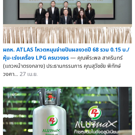
ผถห. ATLAS โหวตหนุนจ่ายปันผลงวดปี 68 รวม 0.15 บ./
หุ้น-เร่งเครื่อง LPG ครบวงจร
— คุณพีระพล สาครินทร์
(แถวหน้าตรงกลาง) ประธานกรรมการ คุณสุวัชชัย พิทักษ์
วงศา...
27 เม.ย.