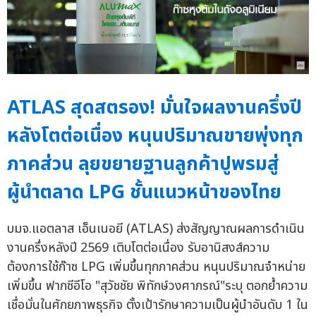
ATLAS สุดสตรอง! มั่นใจผลงานครึ่งปี
หลังโตต่อเนื่อง หนุนปริมาณขายพุ่งทุก
ภาคส่วน ลุยขยายฐานลูกค้าปูพรมสู่
ผู้นำตลาด LPG ชั้นแนวหน้าของไทย
บมจ.แอตลาส เอ็นเนอยี (ATLAS) ส่งสัญญาณผลการดำเนิน
งานครึ่งหลังปี 2569 เติบโตต่อเนื่อง รับอานิสงส์ความ
ต้องการใช้ก๊าซ LPG เพิ่มขึ้นทุกภาคส่วน หนุนปริมาณจำหน่าย
เพิ่มขึ้น ฟากซีอีโอ "สุวัชชัย พิทักษ์วงศาภรณ์"ระบุ ตอกย้ำความ
เชื่อมั่นในศักยภาพธุรกิจ ตั้งเป้ารักษาความเป็นผู้นำอันดับ 1 ใน