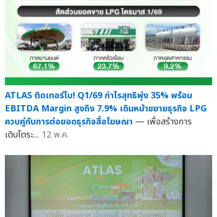
ATLAS ติดเทอร์โบ! Q1/69 กำไรสุทธิพุ่ง 35% พร้อม
EBITDA Margin สูงถึง 7.9% เดินหน้าขยายธุรกิจ LPG
ควบคู่กับการต่อยอดธุรกิจสื่อโฆษณา
— เพื่อสร้างการ
เติบโตระ...
12 พ.ค.