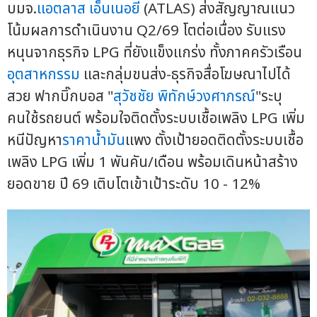
บมจ.
แอตลาส เอ็นเนอยี
(ATLAS) ส่งสัญญาณแนว
โน้มผลการดำเนินงาน Q2/69 โตต่อเนื่อง รับแรง
หนุนจากธุรกิจ LPG ที่ยังแข็งแกร่ง ทั้งภาคครัวเรือน
อุตสาหกรรม
และกลุ่มขนส่ง-ธุรกิจสื่อโฆษณาไปได้
สวย ฟากบิ๊กบอส "
สุวัชชัย พิทักษ์วงศาภรณ์
"ระบุ
คนใช้รถยนต์ พร้อมใจติดตั้งระบบเชื้อเพลิง LPG เพิ่ม
หนีปัญหา
ราคาน้ำมัน
แพง ตั้งเป้ายอดติดตั้งระบบเชื้อ
เพลิง LPG เพิ่ม 1 พันคัน/เดือน พร้อมเดินหน้าสร้าง
ยอดขาย ปี 69 เติบโตเข้าเป้าระดับ 10 - 12%