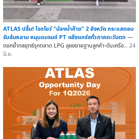
ATLAS ปลื้ม! โรดโชว์ "น้องน้ำก๊าซ" 2 จังหวัด กระแสตอบ
รับล้นหลาม หนุนแบรนด์ PT แข็งแกร่งทั่วภาคตะวันตก
—
ตอกย้ำกลยุทธ์รุกตลาด LPG ลุยขยายฐานลูกค้า-ดันเครือ...
24
มิ.ย.