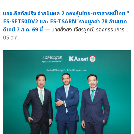
บลจ.อีสท์สปริง จ่ายปันผล 2 กองหุ้นไทย-ตราสารหนี้ไทย "
ES-SET50DV2 และ ES-TSARN"รวมมูลค่า 78 ล้านบาท
ดีเดย์ 7 ส.ค. 69 นี้
— นายยิ่งยง เจียรวุฑฒิ รองกรรมการ...
05 ส.ค.