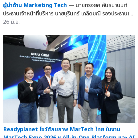
ผู้นำด้าน Marketing Tech
— นายทรงยศ คันธมานนท์
ประธานเจ้าหน้าที่บริหาร นายบุรินทร์ เกล็ดมณี รองประธานเ...
26 มิ.ย.
Readyplanet โชว์ศักยภาพ MarTech ไทย ในงาน
MarTech Expo 2026 ชู All-in-One Platform และ AI