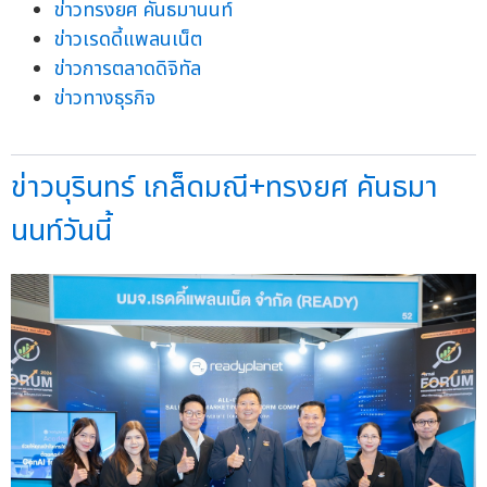
ข่าวทรงยศ คันธมานนท์
ข่าวเรดดี้แพลนเน็ต
ข่าวการตลาดดิจิทัล
ข่าวทางธุรกิจ
ข่าวบุรินทร์ เกล็ดมณี+ทรงยศ คันธมา
นนท์วันนี้