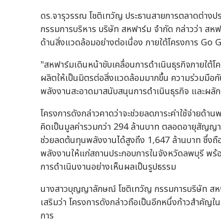
ดร.จารุวรรณ โชติเทวัญ ประธานสายการตลาดต่างปร
กรรมการบริหาร บริษัท สหฟาร์ม จำกัด กล่าวว่า สหฟาร
ด้านสิ่งแวดล้อมอย่างต่อเนื่อง ภายใต้โครงการ Go
"สหฟาร์มเดินหน้าขับเคลื่อนการดำเนินธุรกิจภายใต้
ผลิตให้เป็นมิตรต่อสิ่งแวดล้อมมากขึ้น ความร่วมมื
พลังงานสะอาดมาสนับสนุนการดำเนินธุรกิจ และผลักด
โครงการดังกล่าวคาดว่าจะช่วยลดภาระค่าใช้จ่ายด้านพล
คิดเป็นมูลค่ารวมกว่า 294 ล้านบาท ตลอดอายุสัญ
ช่วยลดต้นทุนพลังงานได้สูงถึง 1,647 ล้านบาท ซึ่งถ
พลังงานให้แก่สถานประกอบการในจังหวัดลพบุรี พร
การดำเนินงานอย่างเห็นผลเป็นรูปธรรม
นางสาวบุญญาลักษณ์ โชติเทวัญ กรรมการบริษัท สหฟาร
เสริมว่า โครงการดังกล่าวถือเป็นอีกหนึ่งก้าวสำค
การ