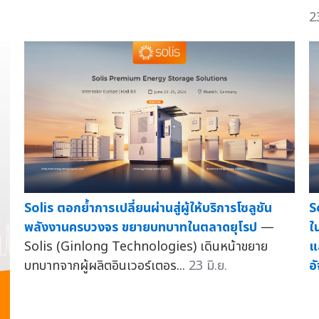
2
Solis ตอกย้ำการเปลี่ยนผ่านสู่ผู้ให้บริการโซลูชัน
S
พลังงานครบวงจร ขยายบทบาทในตลาดยุโรป
—
ใ
Solis (Ginlong Technologies) เดินหน้าขยาย
แ
บทบาทจากผู้ผลิตอินเวอร์เตอร...
23 มิ.ย.
อ