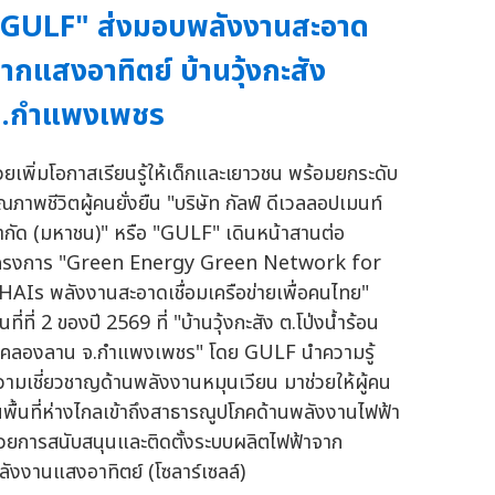
GULF" ส่งมอบพลังงานสะอาด
ากแสงอาทิตย์ บ้านวุ้งกะสัง
จ.กำแพงเพชร
่วยเพิ่มโอกาสเรียนรู้ให้เด็กและเยาวชน พร้อมยกระดับ
ุณภาพชีวิตผู้คนยั่งยืน "บริษัท กัลฟ์ ดีเวลลอปเมนท์
ำกัด (มหาชน)" หรือ "GULF" เดินหน้าสานต่อ
ครงการ "Green Energy Green Network for
HAIs พลังงานสะอาดเชื่อมเครือข่ายเพื่อคนไทย"
้นที่ที่ 2 ของปี 2569 ที่ "บ้านวุ้งกะสัง ต.โป่งน้ำร้อน
.คลองลาน จ.กำแพงเพชร" โดย GULF นำความรู้
วามเชี่ยวชาญด้านพลังงานหมุนเวียน มาช่วยให้ผู้คน
นพื้นที่ห่างไกลเข้าถึงสาธารณูปโภคด้านพลังงานไฟฟ้า
้วยการสนับสนุนและติดตั้งระบบผลิตไฟฟ้าจาก
ลังงานแสงอาทิตย์ (โซลาร์เซลล์)