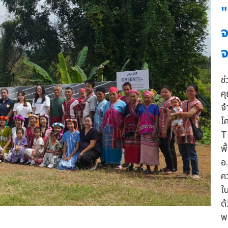
"
จ
ช
ค
จ
โ
T
พื
อ
ค
ใ
ด
พ