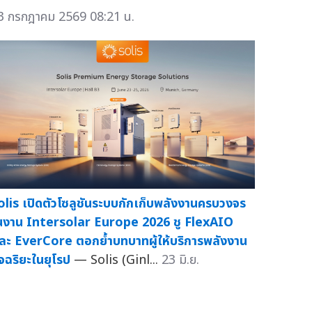
3 กรกฎาคม 2569 08:21 น.
olis เปิดตัวโซลูชันระบบกักเก็บพลังงานครบวงจร
นงาน Intersolar Europe 2026 ชู FlexAIO
ละ EverCore ตอกย้ำบทบาทผู้ให้บริการพลังงาน
ัจฉริยะในยุโรป
— Solis (Ginl...
23 มิ.ย.