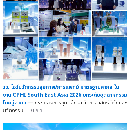
วว. โชว์นวัตกรรมสุขภาพ/การแพทย์ มาตรฐานสากล ใน
งาน CPHI South East Asia 2026 ยกระดับอุตสาหกรรม
ไทยสู่สากล
— กระทรวงการอุดมศึกษา วิทยาศาสตร์ วิจัยและ
นวัตกรรม...
10 ก.ค.