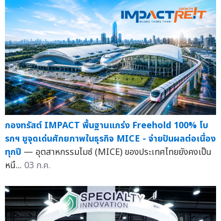
กองทรัสต์ IMPACT พื้นฐานแกร่ง Freehold 100% โบ
รกฯ ชูจุดเด่นศักยภาพในธุรกิจ MICE - จ่ายปันผลต่อเนื่อง
ทุกปี
— อุตสาหกรรมไมซ์ (MICE) ของประเทศไทยยังคงเป็น
หนึ...
03 ก.ค.