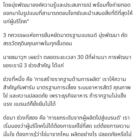
โดยมุ่งพัฒนาองค์ความรู้และประสบการณ์ พร้อมทั้งถ่ายทอด
ออกมาในรูปแบบที่สามารถตอบโจทย์และนำเสนอสิ่งที่ดีที่สุดให้
แก่ผู้บริโภค"
3 ทศวรรษแห่งการยืนหยัดมาตรฐานแบรนด์ มุ่งพัฒนา คัด
สรรวัตถุดิบคุณภาพในทุกขั้นตอน
นายธนาวุฑ เผยว่า ตลอดระยะเวลา 30 ปีที่ผ่านมา การพัฒนา
ของเรามี 3 ช่วงสำคัญ ได้แก่
ช่วงที่หนึ่ง คือ 'การสร้างรากฐานด้านการผลิต' เราให้ความ
สำคัญกับฟาร์ม มาตรฐานการเลี้ยง ระบบอาหารสัตว์ คุณภาพ
ไข่ และความปลอดภัย เพราะธุรกิจอาหาร ถ้ารากฐานไม่แข็ง
แรง แบรนด์ก็ยั่งยืนไม่ได้
ต่อมา ช่วงที่สอง คือ 'การยกระดับจากผู้ผลิตไปสู่แบรนด์' เรา
เริ่มมองว่าผู้บริโภคไม่ได้ต้องการแค่ไข่ที่สด แต่ต้องการความ
มั่นใจ ต้องการรู้ว่าไข่มาจากไหน ผลิตอย่างไร ปลอดภัยหรือไม่