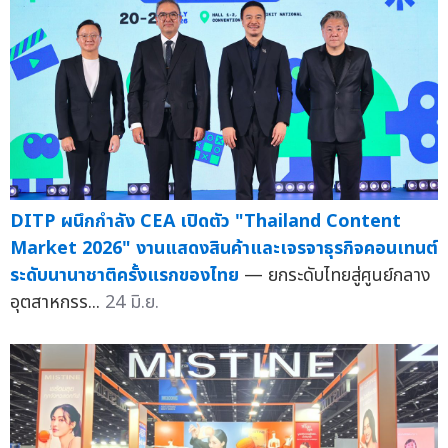
DITP ผนึกกำลัง CEA เปิดตัว "Thailand Content
Market 2026" งานแสดงสินค้าและเจรจาธุรกิจคอนเทนต์
ระดับนานาชาติครั้งแรกของไทย
— ยกระดับไทยสู่ศูนย์กลาง
อุตสาหกรร...
24 มิ.ย.