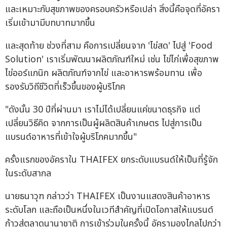
และเหมาะกับสุขภาพของครอบครัวหรือเปล่า สิ่งนี้คือจุดที่อัครา
เริ่มเข้ามามีบทบาทมากขึ้น
และสุดท้าย ช่วงที่สาม คือการเปลี่ยนจาก 'ไข่สด' ไปสู่ 'Food
Solution' เราเริ่มพัฒนาผลิตภัณฑ์ใหม่ เช่น ไข่ไก่เพื่อสุขภาพ
ไข่ออร์แกนิก ผลิตภัณฑ์จากไข่ และอาหารพร้อมทาน เพื่อ
รองรับวิถีชีวิตที่เร็วขึ้นของผู้บริโภค
"ดังนั้น 30 ปีที่ผ่านมา เราไม่ได้เปลี่ยนแค่ขนาดธุรกิจ แต่
เปลี่ยนวิธีคิด จากการเป็นผู้ผลิตสินค้าเกษตร ไปสู่การเป็น
แบรนด์อาหารที่เข้าใจผู้บริโภคมากขึ้น"
ครั้งแรกของอัคราใน THAIFEX ยกระดับแบรนด์ให้เป็นที่รู้จัก
ในระดับสากล
นายธนาวุฑ กล่าวว่า THAIFEX เป็นงานแสดงสินค้าอาหาร
ระดับโลก และถือเป็นหนึ่งในเวทีสำคัญที่เปิดโอกาสให้แบรนด์
ก้าวสู่ตลาดนานาชาติ การเข้าร่วมในครั้งนี้ อัครามองไกลไปกว่า