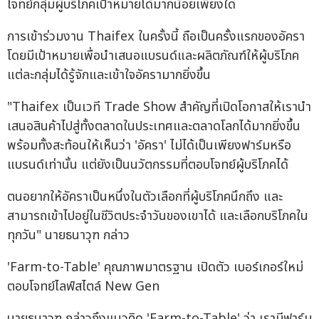
โจทย์กลุ่มผู้บริโภคเป้าหมายได้มากน้อยเพียงใด
การเข้าร่วมงาน Thaifex ในครั้งนี้ ถือเป็นครั้งแรกของอัครา
โดยมีเป้าหมายเพื่อนำเสนอแบรนด์และผลิตภัณฑ์ให้ผู้บริโภค
แต่ละกลุ่มได้รู้จักและเข้าใจอัครามากยิ่งขึ้น
"Thaifex เป็นเวที Trade Show สำคัญที่เปิดโอกาสให้เรานำ
เสนอสินค้าไปสู่ทั้งตลาดในประเทศและตลาดโลกได้มากยิ่งขึ้น
พร้อมทั้งสะท้อนให้เห็นว่า 'อัครา' ไม่ได้เป็นเพียงฟาร์มหรือ
แบรนด์เท่านั้น แต่ยังเป็นนวัตกรรมที่ตอบโจทย์ผู้บริโภคได้
ตนอยากให้อัคราเป็นหนึ่งในตัวเลือกที่ผู้บริโภคนึกถึง และ
สามารถเข้าไปอยู่ในชีวิตประจำวันของเขาได้ และเลือกบริโภคใน
ทุกวัน" นายธนาวุฑ กล่าว
'Farm-to-Table' คุณภาพมาตรฐาน เปิดตัว เบอร์เกอร์ใหม่
ตอบโจทย์ไลฟ์สไตล์ New Gen
นายธนาวุฑ กล่าวถึงแนวคิด 'Farm-to-Table' ว่า เรามีฟาร์ม