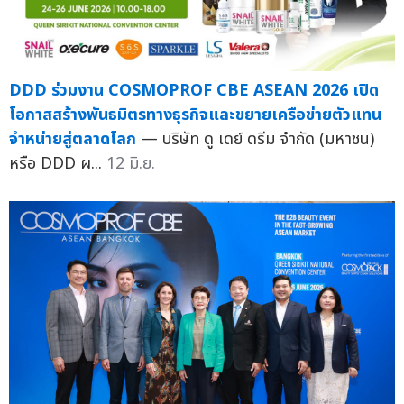
DDD ร่วมงาน COSMOPROF CBE ASEAN 2026 เปิด
โอกาสสร้างพันธมิตรทางธุรกิจและขยายเครือข่ายตัวแทน
จำหน่ายสู่ตลาดโลก
— บริษัท ดู เดย์ ดรีม จำกัด (มหาชน)
หรือ DDD ผ...
12 มิ.ย.