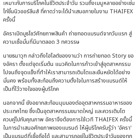
เหมาะกับการบริโภคในชีวิตประจำวัน รวมถึงเมนูหลายอย่างเช่น
ไก่ชิ้นนิวออร์ลีนส์ ที่คาดว่าจะได้นำเสนอภายในงาน THAIFEX
ครั้งนี้
อัคราเปิดบูธโชว์ศักยภาพสินค้า ถ่ายทอดแบรนด์จากวันแรก สู่
ความเชื่อมั่นที่มีมาตลอด 3 ทศวรรษ
นายธนาวุฑ กล่าวถึงไฮไลต์ของงานว่า การถ่ายทอด Story ขอ
งอัครา ตั้งแต่จุดเริ่มต้น แนวคิดในการก้าวเข้าสู่อุตสาหกรรม
ไปจนถึงจุดแข็งที่ทำให้เราสามารถเติบโตและยืนหยัดได้อย่าง
มั่นคง พร้อมทั้งสะท้อนถึงความตั้งใจในการสร้างแบรนด์ให้
เป็นที่ไว้วางใจของผู้บริโภค
นอกจากนี้ ยังอยากสะท้อนมุมมองต่ออุตสาหกรรมอาหารของ
ประเทศไทย ซึ่งเป็นอุตสาหกรรมขนาดใหญ่ และควรเติบโต
ควบคู่ไปกับคุณภาพ อัคราจึงต้องการใช้เวที THAIFEX ครั้งนี้
ในการนำเสนอศักยภาพของแบรนด์ ให้ผู้บริโภครับรู้ว่า 'อัครา'
เป็นแบรนด์ที่เชื่อถือได้ และสามารถอยู่ในชีวิตประจำวันของทุก