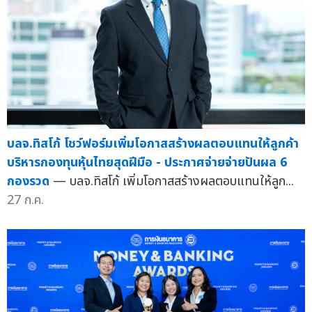
บลจ.ทิสโก้ โชว์ฟอร์มเพิ่มโอกาสสร้างผลตอบแทนให้ลูกค้า
บริหารกองทุนหุ้นไทยสุดฝีมือ - ประกาศจ่ายจ่ายปันผล 6
กองรวด
— บลจ.ทิสโก้ เพิ่มโอกาสสร้างผลตอบแทนให้ลูก...
27 ก.ค.