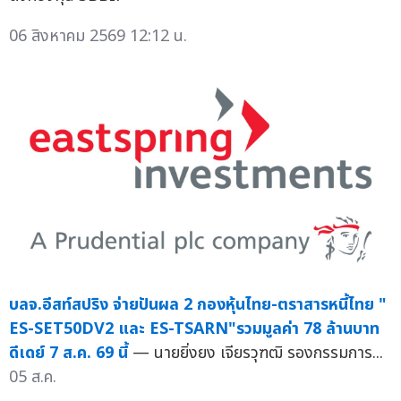
06 สิงหาคม 2569 12:12 น.
บลจ.อีสท์สปริง จ่ายปันผล 2 กองหุ้นไทย-ตราสารหนี้ไทย "
ES-SET50DV2 และ ES-TSARN"รวมมูลค่า 78 ล้านบาท
ดีเดย์ 7 ส.ค. 69 นี้
— นายยิ่งยง เจียรวุฑฒิ รองกรรมการ...
05 ส.ค.