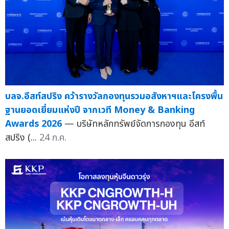
บลจ.อีสท์สปริง คว้ารางวัลกองทุนรวมอสังหาฯและโครงพื้น
ฐานยอดเยี่ยมแห่งปี จากเวที Money & Banking
Awards 2026
— บริษัทหลักทรัพย์จัดการกองทุน อีสท์
สปริง (...
24 ก.ค.