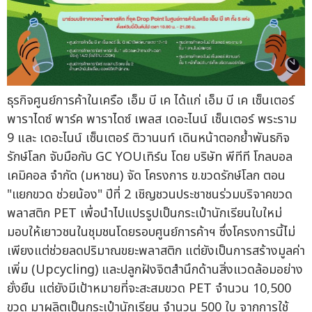
ธุรกิจศูนย์การค้าในเครือ เอ็ม บี เค ได้แก่ เอ็ม บี เค เซ็นเตอร์
พาราไดซ์ พาร์ค พาราไดซ์ เพลส เดอะไนน์ เซ็นเตอร์ พระราม
9 และ เดอะไนน์ เซ็นเตอร์ ติวานนท์ เดินหน้าตอกย้ำพันธกิจ
รักษ์โลก จับมือกับ GC YOUเทิร์น โดย บริษัท พีทีที โกลบอล
เคมิคอล จำกัด (มหาชน) จัด โครงการ ข.ขวดรักษ์โลก ตอน
"แยกขวด ช่วยน้อง" ปีที่ 2 เชิญชวนประชาชนร่วมบริจาคขวด
พลาสติก PET เพื่อนำไปแปรรูปเป็นกระเป๋านักเรียนใบใหม่
มอบให้เยาวชนในชุมชนโดยรอบศูนย์การค้าฯ ซึ่งโครงการนี้ไม่
เพียงแต่ช่วยลดปริมาณขยะพลาสติก แต่ยังเป็นการสร้างมูลค่า
เพิ่ม (Upcycling) และปลูกฝังจิตสำนึกด้านสิ่งแวดล้อมอย่าง
ยั่งยืน แต่ยังมีเป้าหมายที่จะสะสมขวด PET จำนวน 10,500
ขวด มาผลิตเป็นกระเป๋านักเรียน จำนวน 500 ใบ จากการใช้