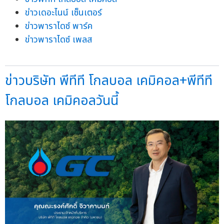
ข่าวเดอะไนน์ เซ็นเตอร์
ข่าวพาราไดซ์ พาร์ค
ข่าวพาราไดซ์ เพลส
ข่าวบริษัท พีทีที โกลบอล เคมิคอล+พีทีที
โกลบอล เคมิคอลวันนี้