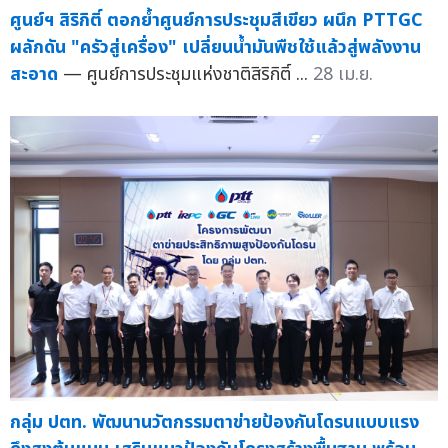
ศูนย์ฯ สิริกิติ์ ตอกย้ำศูนย์การประชุมสีเขียว ผนึก PTTGC
ผลักดัน "ครัวสู่เครื่อง" เปลี่ยนน้ำมันพืชใช้แล้วสู่พลังงาน
สะอาด
— ศูนย์การประชุมแห่งชาติสิริกิติ์ ...
28 เม.ย.
กลุ่ม ปตท. พัฒนานวัตกรรมตาข่ายป้องกันโดรนแบบแรง