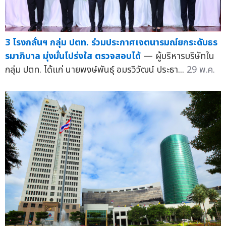
3 โรงกลั่นฯ กลุ่ม ปตท. ร่วมประกาศเจตนารมณ์ยกระดับธร
รมาภิบาล มุ่งมั่นโปร่งใส ตรวจสอบได้
— ผู้บริหารบริษัทใน
กลุ่ม ปตท. ได้แก่ นายพงษ์พันธุ์ อมรวิวัฒน์ ประธา...
29 พ.ค.