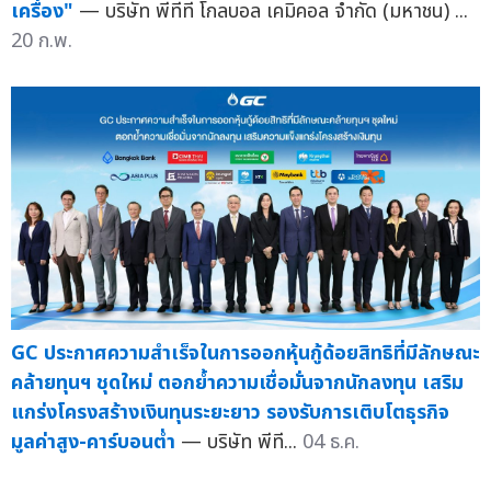
เครื่อง"
— บริษัท พีทีที โกลบอล เคมิคอล จำกัด (มหาชน) ...
20 ก.พ.
GC ประกาศความสำเร็จในการออกหุ้นกู้ด้อยสิทธิที่มีลักษณะ
คล้ายทุนฯ ชุดใหม่ ตอกย้ำความเชื่อมั่นจากนักลงทุน เสริม
แกร่งโครงสร้างเงินทุนระยะยาว รองรับการเติบโตธุรกิจ
มูลค่าสูง-คาร์บอนต่ำ
— บริษัท พีที...
04 ธ.ค.