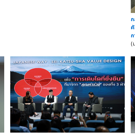
ก
ศ
ก
(