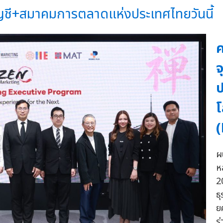
ชี+สมาคมการตลาดแห่งประเทศไทยวันนี้
ค
จ
ป
โ
ผ
ห
2
ธ
ย
ร