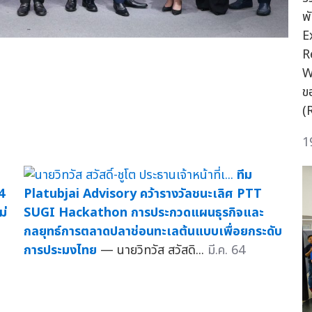
พ
E
R
W
ข
(
1
ทีม
4
Platubjai Advisory คว้ารางวัลชนะเลิศ PTT
ม่
SUGI Hackathon การประกวดแผนธุรกิจและ
กลยุทธ์การตลาดปลาช่อนทะเลต้นแบบเพื่อยกระดับ
การประมงไทย
— นายวิทวัส สวัสดิ...
มี.ค. 64