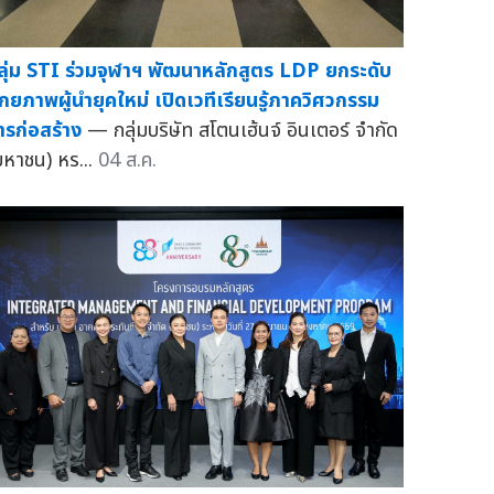
ลุ่ม STI ร่วมจุฬาฯ พัฒนาหลักสูตร LDP ยกระดับ
ักยภาพผู้นำยุคใหม่ เปิดเวทีเรียนรู้ภาควิศวกรรม
ารก่อสร้าง
— กลุ่มบริษัท สโตนเฮ้นจ์ อินเตอร์ จำกัด
มหาชน) หร...
04 ส.ค.