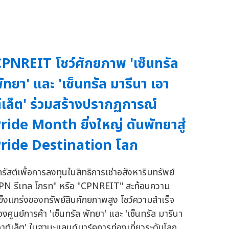
PNREIT โชว์ศักยภาพ 'เซ็นทรัล
ัทยา' และ 'เซ็นทรัล มารีนา เอา
์เล็ต' ร่วมสร้างปรากฏการณ์
ride Month ยิ่งใหญ่ ดันพัทยาสู่
ride Destination โลก
ทรัสต์เพื่อการลงทุนในสิทธิการเช่าอสังหาริมทรัพย์
PN รีเทล โกรท" หรือ "CPNREIT" สะท้อนความ
ข็งแกร่งของทรัพย์สินศักยภาพสูง โชว์ความสำเร็จ
องศูนย์การค้า 'เซ็นทรัล พัทยา' และ 'เซ็นทรัล มารีนา
อาต์เล็ต' ในฐานะแลนด์มาร์คการท่องเที่ยวระดับโลก