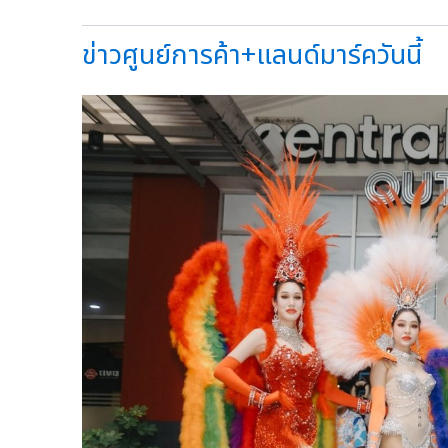
ข่าวศูนย์การค้า+แลนด์มาร์ควันนี้