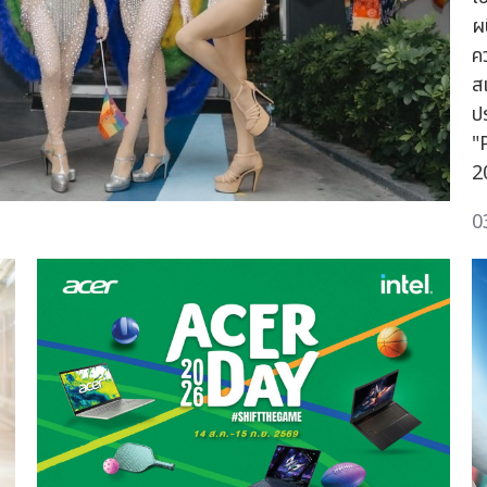
ผ
ค
ส
ป
"
2
0