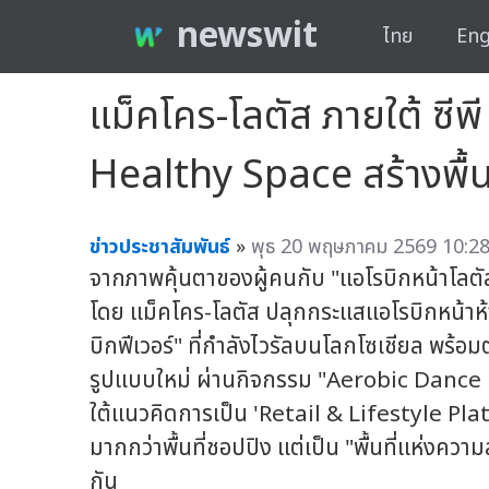
newswit
ไทย
Eng
แม็คโคร-โลตัส ภายใต้ ซีพี
Healthy Space สร้างพื้นท
ข่าวประชาสัมพันธ์
»
พุธ 20 พฤษภาคม 2569 10:28
จากภาพคุ้นตาของผู้คนกับ "แอโรบิกหน้าโลตัส" ท
โดย แม็คโคร-โลตัส ปลุกกระแสแอโรบิกหน้าห้า
บิกฟีเวอร์" ที่กำลังไวรัลบนโลกโซเชียล พร้อมต
รูปแบบใหม่ ผ่านกิจกรรม "Aerobic Danc
ใต้แนวคิดการเป็น 'Retail & Lifestyle Plat
มากกว่าพื้นที่ชอปปิง แต่เป็น "พื้นที่แห่งความส
กัน