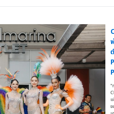
C
พ
ต
P
P
"
C
แ
ข
เ