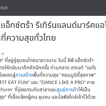
lish
 แอ็กซ์ตร้า รีเทิร์นแลนด์มาร์ค
ี่ความสุขทั่วไทย
 น.
ี่อยู่คู่ชุมชนไทยมายาวนาน วันนี้ ซีพี แอ็กซ์ตร้า
งให้กลับมาคึกคักอีกครั้ง ท่ามกลาง เทรนด์ "แอโร
่อยอดสู่
การสร้าง
พื้นที่ความสุข "คอมมูนิตี้สุขภาพ"
e FIT EAT FUN" และ "DANCE LIKE A PRO" ภาย
form' ที่มุ่งยกระดับสาขาและ
ศูนย์การค้า
ให้เป็น
ุข" ที่เชื่อมโยงผู้คน ชุมชน และไลฟ์สไตล์เข้าไว้ด้วย