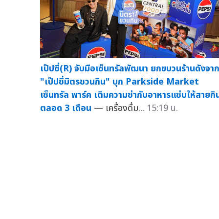
เป๊ปซี่(R) จับมือเซ็นทรัลพัฒนา ยกขบวนร้านดังจา
"เป๊ปซี่มิตรชวนกิน" บุก Parkside Market
เซ็นทรัล พาร์ค เติมความซ่ากับอาหารแซ่บให้สายกิ
ตลอด 3 เดือน
— เครื่องดื่ม...
15:19 น.