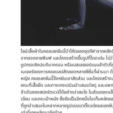
ไลน์เสื้อผ้าในคอลเลกชันนี้นำโค้ดของชุดกีฬาจากคล
จากลวดลายพิมพ์ และโครงสร้างขึ้นรูปที่โดดเด่น ไม่
รูปทรงเชิงประติมากรรม หรือเบสเลเยอร์แนบลำตัวที่ถ
เนเจอร์ของการคอลแลปส์ตลอดหลายซีซั่นที่ผ่านมา 
หญิง คอลเลกชันนี้จึงหยิบเอาสัดส่วน และโครงสร้างมาเล่
ขณะที่เสื้อยืด และกางเกงเดนิมนำเสนอวัสดุ และแพทเ
จำเดิมของสปอร์ตแวร์ได้อย่างน่าสนใจ ในส่วนของแอ็ก
เฉือน และกระเป๋าหนัง ซึ่งถือเป็นอีกหนึ่งไอเท็มหล
ที่ถูกนำเสนอในหลากหลายรูปแบบมาตั้งแต่คอลเลกชันแร
เท่าที่เคยผลิตมาอีกด้วย