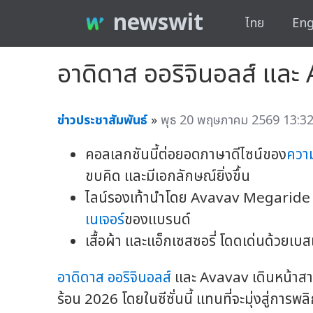
newswit
ไทย
Eng
อาดิดาส ออริจินอลส์ และ
ข่าวประชาสัมพันธ์
»
พุธ 20 พฤษภาคม 2569 13:32
คอลเลกชันนี้ต่อยอดภาษาดีไซน์ของ
ความ
ขบคิด และมีเอกลักษณ์ยิ่งขึ้น
ไลน์รองเท้านำโดย Avavav Megaride ที
เนเจอร์
ของแบรนด์
เสื้อผ้า และแอ็กเซสซอรี่ โดดเด่นด้วยเบส
อาดิดาส ออริจินอลส์
และ Avavav เดินหน้าสา
ร้อน 2026 โดยในซีซั่นนี้ แทนที่จะมุ่งสู่การพ