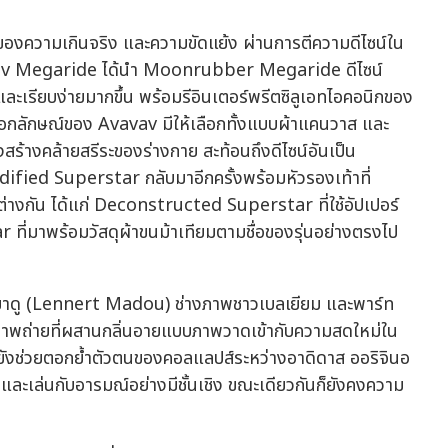
ของความเกินจริง และความขัดแย้ง ผ่านการตีความดีไซน์ใน
avav Megaride ได้นำ Moonrubber Megaride ดีไซน์
 และเรียบง่ายมากขึ้น พร้อมรีอินเตอร์พรีตซิลูเอทไอคอนิกของ
อกลักษณ์ของ Avavav มีให้เลือกทั้งแบบผ้าแคนวาส และ
สร้างคล้ายสรีระของร่างกาย สะท้อนถึงดีไซน์อันเป็น
dified Superstar กลับมาอีกครั้งพร้อมหัวรองเท้าที่
างกัน ได้แก่ Deconstructed Superstar ที่ใช้อัปเปอร์
ที่มาพร้อมวัสดุผ้าขนม้าเทียมตามชื่อของรุ่นอย่างตรงไป
 มาดู (Lennert Madou) ช่างภาพชาวเบลเยียม และพาร์ท
นภาพถ่ายที่ผสานกลิ่นอายแบบภาพวาดเข้ากับความสดใหม่ใน
้ยังช่วยตอกย้ำตัวตนของคอลแลปส์ระหว่างอาดิดาส ออริจินอ
ละเล่นกับอารมณ์อย่างมีชั้นเชิง ขณะเดียวกันก็ยังคงความ