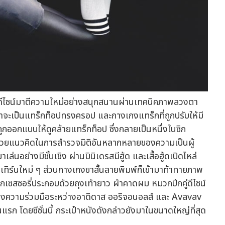
ังดีไซน์มาตีความใหม่อย่างสนุกสนานผ่านเทคนิคภาพลวงตา
ว่าจะเป็นแทร็กท็อปทรงครอป และกางเกงแทร็กที่ถูกปรับให้มี
ูกออกแบบให้ดูคล้ายแทร็กท็อป ซึ่งกลายเป็นหนึ่งในซิก
ด้วยแนวคิดในการสำรวจมิติอันหลากหลายของความเป็นผู้
นอย่างมีชั้นเชิง ผ่านมินิเดรสมีฮู้ด และเสื้อฮู้ดเปิดไหล่
ทิร์นใหม่ ๆ ส่วนกางเกงขาสั้นลายพิมพ์ก็เข้ามาท้าทายภาพ
เซสซอรี่ประกอบด้วยถุงเท้ายาว ผ้าคาดผม หมวกปีกคู่ดีไซน์
ักของความร่วมมือระหว่างอาดิดาส ออริจอนอลส์ และ Avavav
ก โดยซีซั่นนี้ กระเป๋าหนังดังกล่าวยังมาในขนาดใหญ่ที่สุด