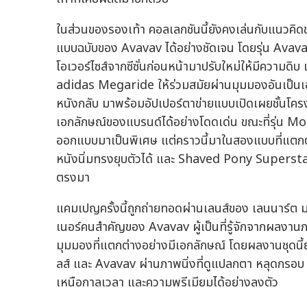
ในส่วนของรองเท้า คอลเลกชันนี้ยังคงเล่นกับแนวคิด
แบบฉบับของ Avavav ได้อย่างชัดเจน โดยรุ่น Av
โอเวอร์ไซส์จากซีซั่นก่อนหน้ามาปรับใหม่ให้มีความดิบ
adidas Megaride ให้ร่วมสมัยผ่านมุมมองอันเป็นเ
หนังกลับ มาพร้อมอัปเปอร์ตาข่ายแบบเปิดเผยชั้นโครง
เอกลักษณ์ของแบรนด์ได้อย่างโดดเด่น ขณะที่รุ่น Mo
ออกแบบมาเป็นพิเศษ แต่คราวนี้มาในสองแบบที่แตกต่
หนังนิ่มทรงยุบตัวได้ และ Shaved Pony Superstar 
ตรงมา
แคมเปญครั้งนี้ถูกถ่ายทอดผ่านเลนส์ของ เลนนาร์ต
เนอร์คนสำคัญของ Avavav ผู้เป็นที่รู้จักจากผลงา
มุมมองที่แตกต่างอย่างมีเอกลักษณ์ โดยผลงานชุดนี
ลส์ และ Avavav ผ่านภาพนิ่งที่ดูแปลกตา หลุดกรอบ แ
เหนือกาลเวลา และความพรีเมียมได้อย่างลงตัว