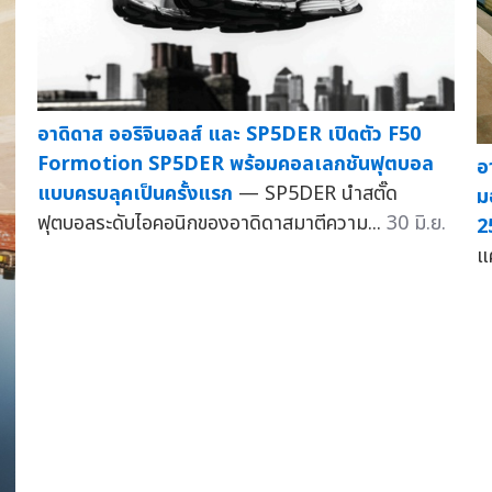
อาดิดาส ออริจินอลส์ และ SP5DER เปิดตัว F50
Formotion SP5DER พร้อมคอลเลกชันฟุตบอล
อ
แบบครบลุคเป็นครั้งแรก
— SP5DER นำสตั๊ด
ม
ฟุตบอลระดับไอคอนิกของอาดิดาสมาตีความ...
30 มิ.ย.
2
แ