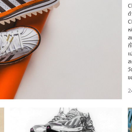
C
ด
C
ห
ส
ท
เ
ส
ว
ข
2