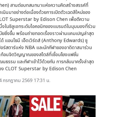
hen) สานต่อบทสนทนาแห่งความคิดสร้างสรรค์ที่
ำเนินมาอย่างต่อเนื่องด้วยการเปิดตัวเฉดสีใหม่ของ
LOT Superstar by Edison Chen เพื่อตีความ
นึ่งในซิลูเอทระดับไอคอนิกของแบรนด์ในมุมมองที่ร่วม
มัยยิ่งขึ้น พร้อมถ่ายทอดเรื่องราวผ่านแคมเปญล่าสุด
ี่ได้ แอนโธนี เอ็ดเวิร์ดส์ (Anthony Edwards) ซู
ปอร์สตาร์แห่ง NBA และนักกีฬาของอาดิดาสมาร่วม
ะท้อนจิตวิญญาณของสไตล์ที่เชื่อมโยงแฟชั่น
ัฒนธรรม และกีฬาเข้าไว้ด้วยกัน การกลับมาครั้งล่าสุด
อง CLOT Superstar by Edison Chen
4 กรกฎาคม 2569 17:31 น.