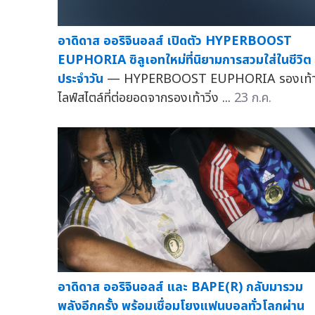
อาดิดาส ออริจินอลส์ เปิดตัว HYPERBOOST
EUPHORIA ซิลูเอทใหม่ที่นิยามการสวมใส่ในชีวิต
ประจำวัน
— HYPERBOOST EUPHORIA รองเท้
ไลฟ์สไตล์ที่ต่อยอดจากรองเท้าวิ่ง ...
23 ก.ค.
อาดิดาส ออริจินอลส์ และ BAPE(R) กลับมารวม
พลังอีกครั้ง พร้อมเชื่อมโยงแฟนบอลทั่วโลกผ่าน