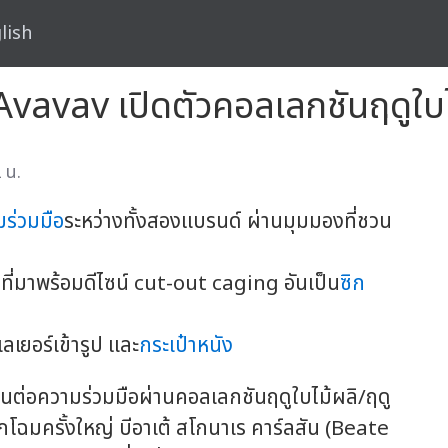
lish
 Avavav เปิดตัวคอลเลกชันฤดูใบ
 น.
ร่วมมือ
ระหว่างทั้งสองแบรนด์ ผ่านมุมมองที่ชวน
่มาพร้อมดีไซน์ cut-out caging อันเป็น
ซิก
เลเยอร์เข้ารูป และ
กระเป๋าหนัง
นต่อความร่วมมือผ่านคอลเลกชันฤดูใบไม้ผลิ/ฤดู
ลิกโฉมครั้งใหญ่ บีอาเต้ สโกนาเร คาร์ลสัน (Beate