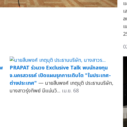
แ
เ
ล
แ
2
0
าพ
PRAPAT ร่วมวง Exclusive Talk พบนักลงทุน
จ.นครสวรรค์ เปิดแผนรุกการเติบโต "ในประเทศ-
ต่างประเทศ"
— นายสืบพงศ์ เกตุนุติ ประธานบริษัท,
นางสาวรุ่งทิพย์ มีแม่นวิ...
เม.ย. 68