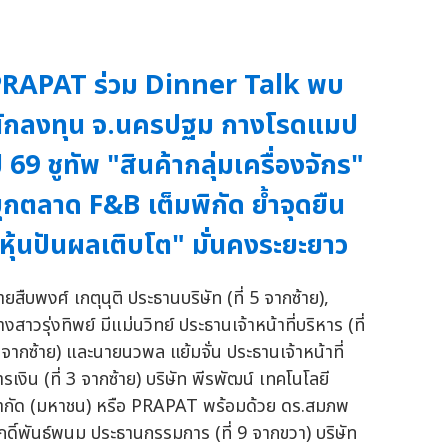
RAPAT ร่วม Dinner Talk พบ
ักลงทุน จ.นครปฐม กางโรดแมป
ี 69 ชูทัพ "สินค้ากลุ่มเครื่องจักร"
ุกตลาด F&B เต็มพิกัด ย้ำจุดยืน
หุ้นปันผลเติบโต" มั่นคงระยะยาว
ายสืบพงศ์ เกตุนุติ ประธานบริษัท (ที่ 5 จากซ้าย),
งสาวรุ่งทิพย์ มีแม่นวิทย์ ประธานเจ้าหน้าที่บริหาร (ที่
 จากซ้าย) และนายนวพล แย้มจั่น ประธานเจ้าหน้าที่
ารเงิน (ที่ 3 จากซ้าย) บริษัท พีรพัฒน์ เทคโนโลยี
ำกัด (มหาชน) หรือ PRAPAT พร้อมด้วย ดร.สมภพ
ักดิ์พันธ์พนม ประธานกรรมการ (ที่ 9 จากขวา) บริษัท