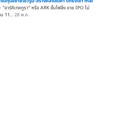
ะดมทุนขยายโชว์รูม-สร้างคลังสินค้า ปักธงเข้า mai
 "อาร์คิเทคทูรา" หรือ ARK ยื่นไฟลิ่ง ขาย IPO ไม่
ิน 11...
28 พ.ค.