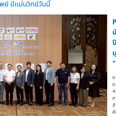
์ มีแม่นวิทย์วันนี้
P
น
ป
บ
"
น
นา
4
ก
จ
ศ