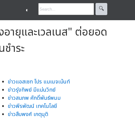
🔍︎
◐
ูงอายุและเวลเนส" ต่อยอด
อนชำระ
ข่าวแอสเซท โปร แมเนจเม้นท์
ข่าวรุ่งทิพย์ มีแม่นวิทย์
ข่าวสมภพ ศักดิ์พันธ์พนม
ข่าวพีรพัฒน์ เทคโนโลยี
ข่าวสืบพงศ์ เกตุนุติ