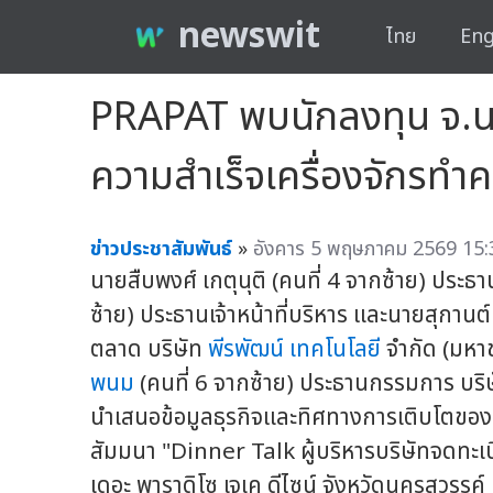
newswit
ไทย
Eng
PRAPAT พบนักลงทุน จ.นคร
ความสำเร็จเครื่องจักรท
ข่าวประชาสัมพันธ์
»
อังคาร 5 พฤษภาคม 2569 15:
นายสืบพงศ์ เกตุนุติ (คนที่ 4 จากซ้าย) ประธ
ซ้าย) ประธานเจ้าหน้าที่บริหาร และนายสุกานต์
ตลาด บริษัท
พีรพัฒน์ เทคโนโลยี
จำกัด (มหา
พนม
(คนที่ 6 จากซ้าย) ประธานกรรมการ บริ
นำเสนอข้อมูลธุรกิจและทิศทางการเติบโตของ
สัมมนา "Dinner Talk ผู้บริหารบริษัทจดทะ
เดอะ พาราดิโซ เจเค ดีไซน์ จังหวัดนครสวรรค์