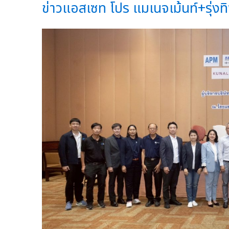
ข่าวแอสเซท โปร แมเนจเม้นท์+รุ่งทิพย