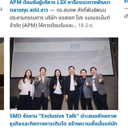
ร
APM ต้อนรับผู้บริหาร LSX หารือแนวทางพัฒนา
—
าน
ตลาดทุน สปป.ลาว
— ดร.สมภพ ศักดิ์พันธ์พนม
เก
ประธานกรรมการ บริษัท แอสเซท โปร แมเนจเม้นท์
จำกัด (APM) ให้การต้อนรับและ...
18 มิ.ย.
SMO จัดงาน "Exclusive Talk" นำเสนอศักยภาพ
ธุรกิจและทิศทางการเติบโต สร้างความเชื่อมั่นแก่นัก