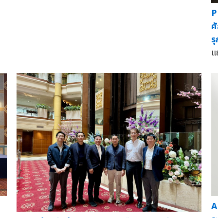
P
ศ
ร
แย
A