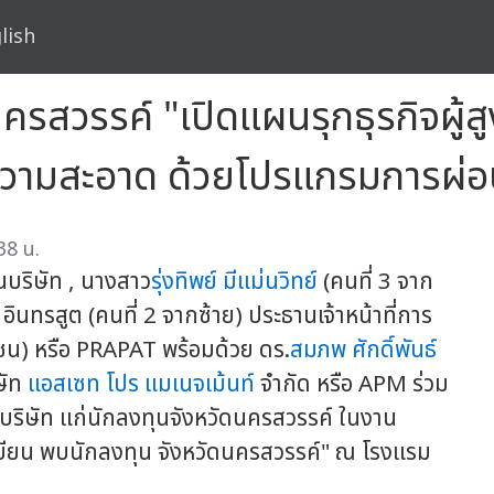
lish
สวรรค์ "เปิดแผนรุกธุรกิจผู้ส
ำความสะอาด ด้วยโปรแกรมการผ่
38 น.
านบริษัท , นางสาว
รุ่งทิพย์ มีแม่นวิทย์
(คนที่ 3 จาก
 อินทรสูต (คนที่ 2 จากซ้าย) ประธานเจ้าหน้าที่การ
ชน) หรือ PRAPAT พร้อมด้วย ดร.
สมภพ ศักดิ์พันธ์
ษัท
แอสเซท โปร แมเนจเม้นท์
จำกัด หรือ APM ร่วม
บริษัท แก่นักลงทุนจังหวัดนครสวรรค์ ในงาน
เบียน พบนักลงทุน จังหวัดนครสวรรค์" ณ โรงแรม