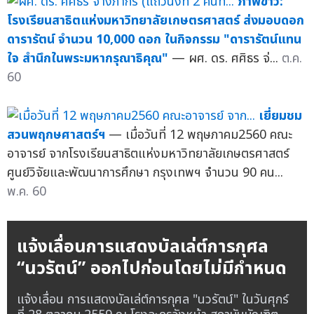
ภาพข่าว:
โรงเรียนสาธิตแห่งมหาวิทยาลัยเกษตรศาสตร์ ส่งมอบดอก
ดารารัตน์ จำนวน 10,000 ดอก ในกิจกรรม "ดารารัตน์แทน
ใจ สำนึกในพระมหากรุณาธิคุณ"
— ผศ. ดร. ศศิธร จ่...
ต.ค.
60
เยี่ยมชม
สวนพฤกษศาสตร์ฯ
— เมื่อวันที่ 12 พฤษภาคม2560 คณะ
อาจารย์ จากโรงเรียนสาธิตแห่งมหาวิทยาลัยเกษตรศาสตร์
ศูนย์วิจัยและพัฒนาการศึกษา กรุงเทพฯ จำนวน 90 คน...
พ.ค. 60
แจ้งเลื่อนการแสดงบัลเล่ต์การกุศล
“นวรัตน์” ออกไปก่อนโดยไม่มีกำหนด
แจ้งเลื่อน การแสดงบัลเล่ต์การกุศล "นวรัตน์" ในวันศุกร์