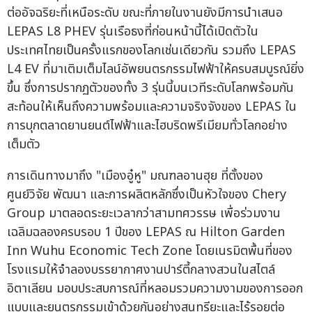
ต่ออัจฉริยะที่เหนือระดับ ขณะที่ภายในงานยังมีการนำเสนอ
LEPAS L8 PHEV รุ่นเรือธงที่ก่อนหน้านี้ได้เปิดตัวใน
ประเทศไทยเป็นครั้งแรกของโลกเช่นเดียวกัน รวมถึง LEPAS
L4 EV ที่มาเติมเต็มไลน์อัพยนตรกรรมไฟฟ้าให้ครบสมบูรณ์ยิ่ง
ขึ้น ซึ่งการปรากฏตัวของทั้ง 3 รุ่นนี้บนเวทีระดับโลกพร้อมกัน
สะท้อนให้เห็นถึงความพร้อมและความจริงจังของ LEPAS ใน
การบุกตลาดยานยนต์ไฟฟ้าและไฮบริดพรีเมียมทั่วโลกอย่าง
เต็มตัว
การเดินทางมาถึง "เมืองอู๋หู" มณฑลอานฮุย ที่ตั้งของ
ศูนย์วิจัย พัฒนา และการผลิตหลักซึ่งเป็นหัวใจของ Chery
Group มาตลอดระยะเวลากว่าสามทศวรรษ เพื่อร่วมงาน
เฉลิมฉลองครบรอบ 1 ปีของ LEPAS ณ Hilton Garden
Inn Wuhu Economic Tech Zone โดยเนรมิตพื้นที่ของ
โรงแรมให้จำลองบรรยากาศงานปาร์ตี้กลางสวนในสไตล์
อิตาเลียน มอบประสบการณ์ที่หลอมรวมความงามของการออก
แบบและยนตรกรรมเข้าด้วยกันอย่างสุนทรียะและไร้รอยต่อ