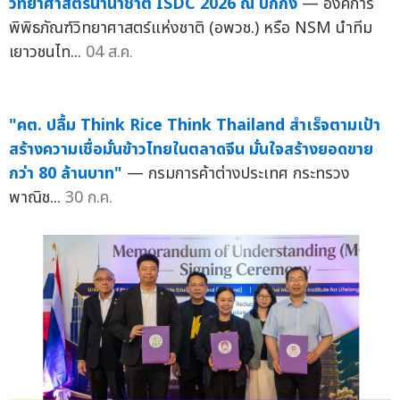
วิทยาศาสตร์นานาชาติ ISDC 2026 ณ ปักกิ่ง
— องค์การ
พิพิธภัณฑ์วิทยาศาสตร์แห่งชาติ (อพวช.) หรือ NSM นำทีม
เยาวชนไท...
04 ส.ค.
"คต. ปลื้ม Think Rice Think Thailand สำเร็จตามเป้า
สร้างความเชื่อมั่นข้าวไทยในตลาดจีน มั่นใจสร้างยอดขาย
กว่า 80 ล้านบาท"
— กรมการค้าต่างประเทศ กระทรวง
พาณิช...
30 ก.ค.