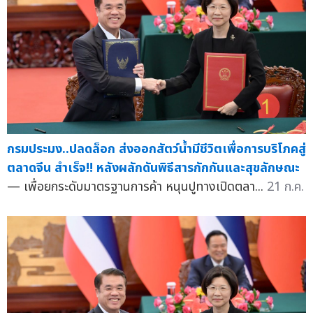
กรมประมง..ปลดล็อก ส่งออกสัตว์น้ำมีชีวิตเพื่อการบริโภคสู่
ตลาดจีน สำเร็จ!! หลังผลักดันพิธีสารกักกันและสุขลักษณะ
— เพื่อยกระดับมาตรฐานการค้า หนุนปูทางเปิดตลา...
21 ก.ค.