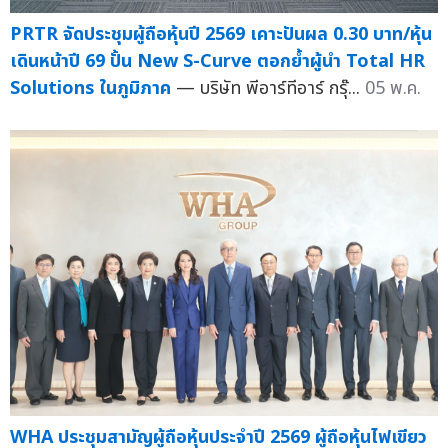
PRTR จัดประชุมผู้ถือหุ้นปี 2569 เคาะปันผล 0.30 บาท/หุ้น
เดินหน้าปี 69 ปั้น New S-Curve ตอกย้ำผู้นำ Total HR
Solutions ในภูมิภาค
— บริษัท พีอาร์ทีอาร์ กรุ๊...
05 พ.ค.
WHA ประชุมสามัญผู้ถือหุ้นประจำปี 2569 ผู้ถือหุ้นไฟเขียว