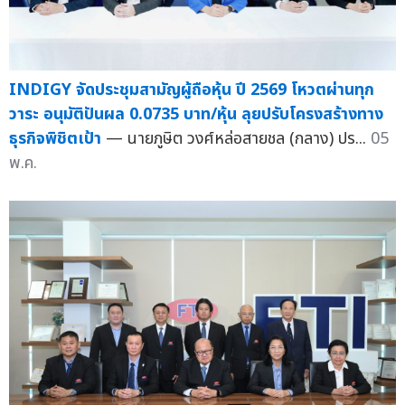
INDIGY จัดประชุมสามัญผู้ถือหุ้น ปี 2569 โหวตผ่านทุก
วาระ อนุมัติปันผล 0.0735 บาท/หุ้น ลุยปรับโครงสร้างทาง
ธุรกิจพิชิตเป้า
— นายภูษิต วงศ์หล่อสายชล (กลาง) ปร...
05
พ.ค.