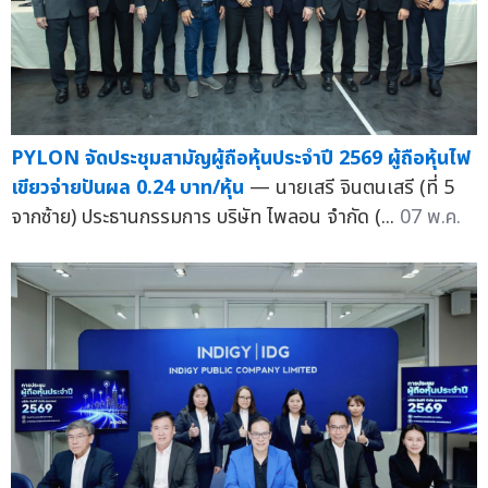
PYLON จัดประชุมสามัญผู้ถือหุ้นประจำปี 2569 ผู้ถือหุ้นไฟ
เขียวจ่ายปันผล 0.24 บาท/หุ้น
— นายเสรี จินตนเสรี (ที่ 5
จากซ้าย) ประธานกรรมการ บริษัท ไพลอน จำกัด (...
07 พ.ค.