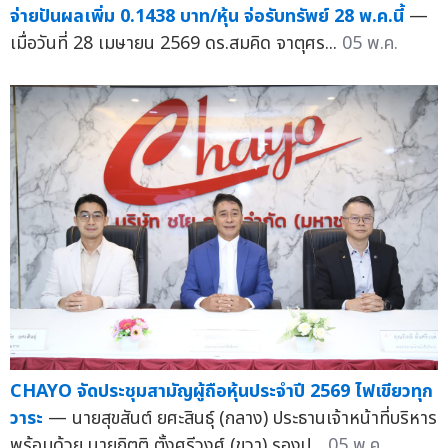
จ่ายปันผลเพิ่ม 0.1438 บาท/หุ้น จ่อรับทรัพย์ 28 พ.ค.นี้
—
เมื่อวันที่ 28 เมษายน 2569 ดร.สมคิด จาตุศร...
05 พ.ค.
CHAYO จัดประชุมสามัญผู้ถือหุ้นประจำปี 2569 ไฟเขียวทุก
วาระ
— นายสุขสันต์ ยศะสินธุ์ (กลาง) ประธานเจ้าหน้าที่บริหาร
พร้อมด้วย นายกิตติ ตั้งศรีวงศ์ (ขวา) รองป...
05 พ.ค.