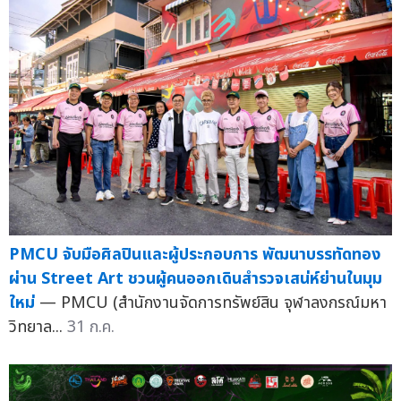
PMCU จับมือศิลปินและผู้ประกอบการ พัฒนาบรรทัดทอง
ผ่าน Street Art ชวนผู้คนออกเดินสำรวจเสน่ห์ย่านในมุม
ใหม่
— PMCU (สำนักงานจัดการทรัพย์สิน จุฬาลงกรณ์มหา
วิทยาล...
31 ก.ค.