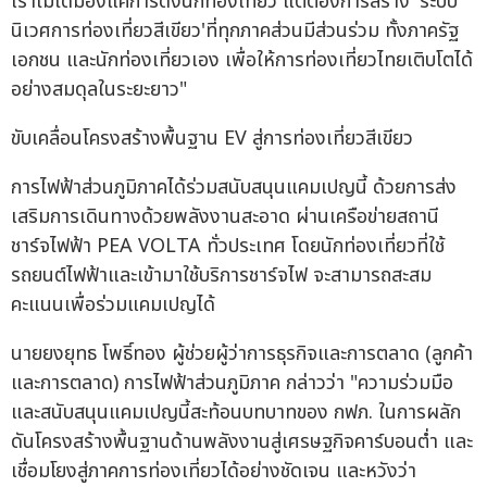
เราไม่ได้มองแค่การดึงนักท่องเที่ยว แต่ต้องการสร้าง 'ระบบ
นิเวศการท่องเที่ยวสีเขียว'ที่ทุกภาคส่วนมีส่วนร่วม ทั้งภาครัฐ
เอกชน และนักท่องเที่ยวเอง เพื่อให้การท่องเที่ยวไทยเติบโตได้
อย่างสมดุลในระยะยาว"
ขับเคลื่อนโครงสร้างพื้นฐาน EV สู่การท่องเที่ยวสีเขียว
การไฟฟ้าส่วนภูมิภาคได้ร่วมสนับสนุนแคมเปญนี้ ด้วยการส่ง
เสริมการเดินทางด้วยพลังงานสะอาด ผ่านเครือข่ายสถานี
ชาร์จไฟฟ้า PEA VOLTA ทั่วประเทศ โดยนักท่องเที่ยวที่ใช้
รถยนต์ไฟฟ้าและเข้ามาใช้บริการชาร์จไฟ จะสามารถสะสม
คะแนนเพื่อร่วมแคมเปญได้
นายยงยุทธ โพธิ์ทอง ผู้ช่วยผู้ว่าการธุรกิจและการตลาด (ลูกค้า
และการตลาด) การไฟฟ้าส่วนภูมิภาค กล่าวว่า "ความร่วมมือ
และสนับสนุนแคมเปญนี้สะท้อนบทบาทของ กฟภ. ในการผลัก
ดันโครงสร้างพื้นฐานด้านพลังงานสู่เศรษฐกิจคาร์บอนต่ำ และ
เชื่อมโยงสู่ภาคการท่องเที่ยวได้อย่างชัดเจน และหวังว่า