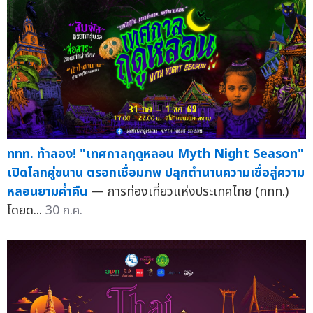
ททท. ท้าลอง! "เทศกาลฤดูหลอน Myth Night Season"
เปิดโลกคู่ขนาน ตรอกเชื่อมภพ ปลุกตำนานความเชื่อสู่ความ
หลอนยามค่ำคืน
— การท่องเที่ยวแห่งประเทศไทย (ททท.)
โดยด...
30 ก.ค.