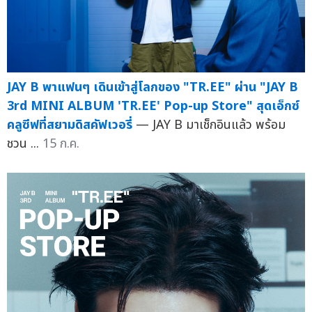
JAY B พาแฟนๆ เดินเข้าสู่โลกของ "TR.EE" ผ่าน "JAY B
3rd MINI ALBUM 'TR.EE' Pop-up Store" สุดเอ็กซ์
คลูซีฟที่สยามดิสคัฟเวอรี่
— JAY B มาเช็กอินแล้ว พร้อม
ชวน ...
15 ก.ค.