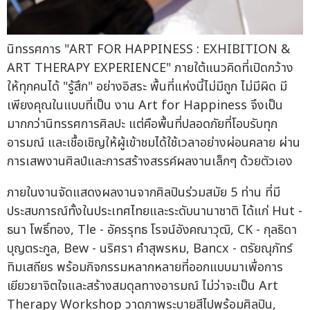
นิทรรศการ "ART FOR HAPPINESS : EXHIBITION &
ART THERAPY EXPERIENCE" ภายใต้แนวคิดที่เปิดกว้าง
ให้ทุกคนได้ "รู้สึก" อย่างอิสระ พื้นที่แห่งนี้ไม่มีถูก ไม่มีผิด มี
เพียงคุณในแบบที่เป็น งาน Art for Happiness จึงเป็น
มากกว่านิทรรศการศิลปะ แต่คือพื้นที่ปลอดภัยที่โอบรับทุก
อารมณ์ และเชื้อเชิญให้ผู้เข้าชมได้ใช้เวลาอย่างผ่อนคลาย ผ่าน
การเสพงานศิลป์และการสร้างสรรค์ผลงานเล็กๆ ด้วยตัวเอง
ภายในงานจัดแสดงผลงานจากศิลปินร่วมสมัย 5 ท่าน ที่มี
ประสบการณ์ทั้งในประเทศไทยและระดับนานาชาติ ได้แก่ Hut -
ธนา โพธิ์ทอง, Tle - อัครรุทธ โรจน์อังคณาวุฒิ, CK - กุลธิดา
บุญตระกูล, Bew - นริศรา คำสุพรหม, Bancx - ตรัยณุภัทร์
ทิมเสถียร พร้อมกิจกรรมหลากหลายที่ออกแบบมาเพื่อการ
เยียวยาจิตใจและสร้างสมดุลทางอารมณ์ ไม่ว่าจะเป็น Art
Therapy Workshop วาดภาพระบายสีไปพร้อมศิลปิน,