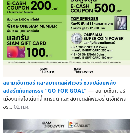
สยามเซ็นเตอร์ และสยามดิสคัฟเวอรี่ ชวนปล่อยพลัง
สปอร์ตกับกิจกรรม "GO FOR GOAL"
— สยามเซ็นเตอร์
เมืองแห่งไอเดียที่ล้ำเทรนด์ และ สยามดิสคัฟเวอรี่ ดิเอ็กซ์พล
อร...
02 ก.ค.