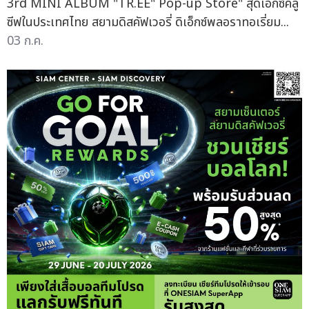
3rd MINI ALBUM "TR.EE" Pop-up Store" สุดเอ็กซ์คลู
ซีฟในประเทศไทย สยามดิสคัฟเวอรี่ ดิเอ็กซ์พลอราทอเรี่ยม...
03 ก.ค.