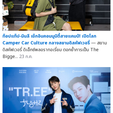
ท็อปแท็ป-มินลี เช็กอินคอมมูนิตี้สายแคมป์! เปิดโลก
Camper Car Culture กลางสยามดิสคัฟเวอรี่
— สยาม
ดิสคัฟเวอรี่ ดิเอ็กซ์พลอราทอเรี่ยม ตอกย้ำการเป็น The
Bigge...
23 ก.ค.