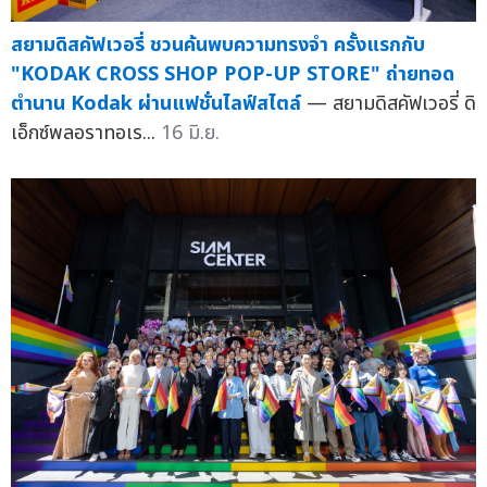
สยามดิสคัฟเวอรี่ ชวนค้นพบความทรงจำ ครั้งแรกกับ
"KODAK CROSS SHOP POP-UP STORE" ถ่ายทอด
ตำนาน Kodak ผ่านแฟชั่นไลฟ์สไตล์
— สยามดิสคัฟเวอรี่ ดิ
เอ็กซ์พลอราทอเร...
16 มิ.ย.