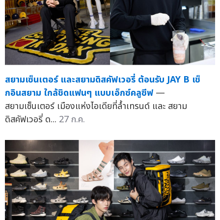
สยามเซ็นเตอร์ และสยามดิสคัฟเวอรี่ ต้อนรับ JAY B เช็
กอินสยาม ใกล้ชิดแฟนๆ แบบเอ็กซ์คลูซีฟ
—
สยามเซ็นเตอร์ เมืองแห่งไอเดียที่ล้ำเทรนด์ และ สยาม
ดิสคัฟเวอรี่ ด...
27 ก.ค.