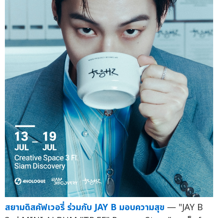
สยามดิสคัฟเวอรี่ ร่วมกับ JAY B มอบความสุข
— "JAY B