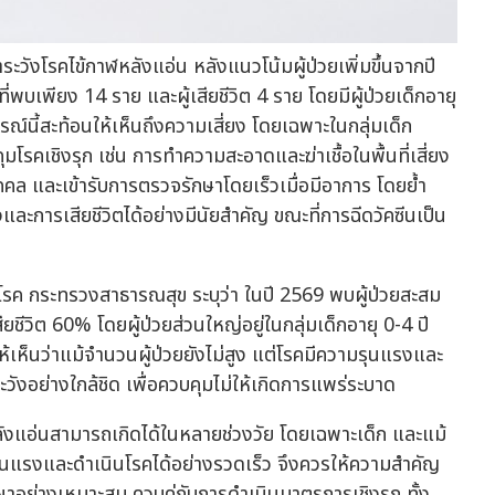
วังโรคไข้กาฬหลังแอ่น หลังแนวโน้มผู้ป่วยเพิ่มขึ้นจากปี
ที่พบเพียง 14 ราย และผู้เสียชีวิต 4 ราย โดยมีผู้ป่วยเด็กอายุ
ณ์นี้สะท้อนให้เห็นถึงความเสี่ยง โดยเฉพาะในกลุ่มเด็ก
รคเชิงรุก เช่น การทำความสะอาดและฆ่าเชื้อในพื้นที่เสี่ยง
คล และเข้ารับการตรวจรักษาโดยเร็วเมื่อมีอาการ โดยย้ำ
และการเสียชีวิตได้อย่างมีนัยสำคัญ ขณะที่การฉีดวัคซีนเป็น
ค กระทรวงสาธารณสุข ระบุว่า ในปี 2569 พบผู้ป่วยสะสม
ียชีวิต 60% โดยผู้ป่วยส่วนใหญ่อยู่ในกลุ่มเด็กอายุ 0-4 ปี
้เห็นว่าแม้จำนวนผู้ป่วยยังไม่สูง แต่โรคมีความรุนแรงและ
งอย่างใกล้ชิด เพื่อควบคุมไม่ให้เกิดการแพร่ระบาด
หลังแอ่นสามารถเกิดได้ในหลายช่วงวัย โดยเฉพาะเด็ก และแม้
รุนแรงและดำเนินโรคได้อย่างรวดเร็ว จึงควรให้ความสำคัญ
อย่างเหมาะสม ควบคู่กับการดำเนินมาตรการเชิงรุก ทั้ง