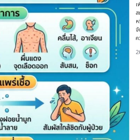
เ
ส
ห
จ
ค
2