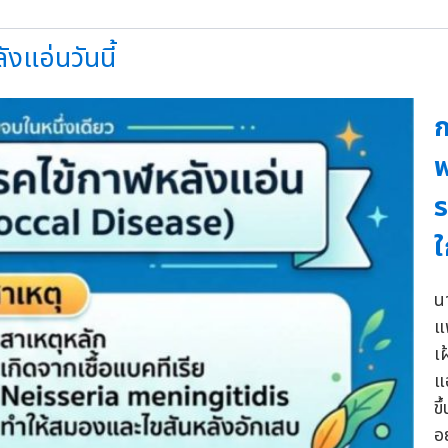
แอ่นวันนี้
ก
พ
ร
ใ
น
แ
เ
แ
ข
อ