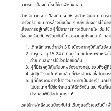
มาตรการป้องกันโรคไข้กาฬหลังแอ่น
สำหรับมาตรการป้องกันโรคเชิงรุกสำหรับคนไทย กรม
เคร่งครัด เช่น การล้างมือบ่อย ๆ หลีกเลี่ยงการใช้มื
เลี่ยงการอยู่ใกล้ชิดผู้ที่มีอาการทางเดินหายใจ เช่น
สิ่งของร่วมกัน พร้อมกันนี้ กรมควบคุมโรคแนะนำกลุ่มเสี
เด็กเล็ก อายุต่ำกว่า 5 ปี เนื่องจากภูมิคุ้มกันยัง
วัยรุ่น อายุ 15-24 ปี ที่อยู่ร่วมกันในหอพักห
ถ่ายเทและการใช้ชีวิตใกล้ชิดกัน
ผู้ที่มีโรคภูมิคุ้มกันบกพร่องบางกลุ่ม รวมถึงผู้ที่
ผู้ปฏิบัติงานในห้องแล็บ ที่ต้องสัมผัสเชื้อโดยต
ผู้ที่ต้องเดินทางไปต่างประเทศเป็นประจำ นักเรี
ไปประเทศที่มีข้อกำหนดให้ฉีดวัคซีน เช่น พื้น
ประกอบพิธีฮัจย์/อุมเราะห์
โรคไข้กาฬหลังแอ่นป้องกันได้ เริ่มดูแลตัวเองวันนี้ 