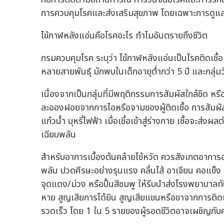
การควบคุมโรคและส่งเสริมสุขภาพ โดยเฉพาะการดูแลส
ไข้กาฬหลังแอ่นคือโรคอะไร ทำไมอันตรายถึงชีวิต
กรมควบคุมโรค ระบุว่า ไข้กาฬหลังแอ่นเป็นโรคติดเชื
หลายสายพันธุ์ มักพบในเด็กอายุต่ำกว่า 5 ปี และกลุ่มวั
เนื่องจากเป็นกลุ่มที่มีพฤติกรรมการสัมผัสใกล้ชิด หร
ละอองฝอยจากการไอหรือจามของผู้ติดเชื้อ การสัมผัสใกล้ช
แก้วน้ำ บุหรี่ไฟฟ้า เมื่อเชี้อเข้าสู่ร่างกาย เชื้อจะ
เฉียบพลัน
สำหรับอาการเบื้องต้นคล้ายไข้หวัด ควรสังเกตอาการอย่
พลัน ปวดศีรษะอย่างรุนแรง คลื่นไส้ อาเจียน คอแข็
จุดแดง/ม่วง หรือปื้นสีชมพู ให้รีบนำส่งโรงพยาบาลทั
หาย สูญเสียการได้ยิน สูญเสียแขนหรือขาจากการติดเชื
รวดเร็ว โดย 1 ใน 5 รายของผู้รอดชีวิตอาจเผชิญก