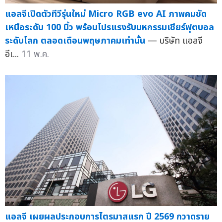
แอลจีเปิดตัวทีวีรุ่นใหม่ Micro RGB evo AI ภาพคมชัด
เหนือระดับ 100 นิ้ว พร้อมโปรแรงรับมหกรรมเชียร์ฟุตบอล
ระดับโลก ตลอดเดือนพฤษภาคมเท่านั้น
— บริษัท แอลจี
อีเ...
11 พ.ค.
แอลจี เผยผลประกอบการไตรมาสแรก ปี 2569 กวาดราย