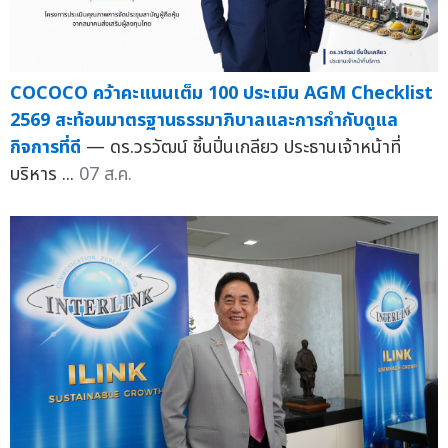
COCOCO คว้าคะแนนเต็ม 100 ประเมิน AGM Checklist
2569 สะท้อนมาตรฐานธรรมาภิบาลและการกำกับดูแล
กิจการที่ดี
— ดร.วรวัฒน์ ชิ้นปิ่นเกลียว ประธานเจ้าหน้าที่
บริหาร ...
07 ส.ค.