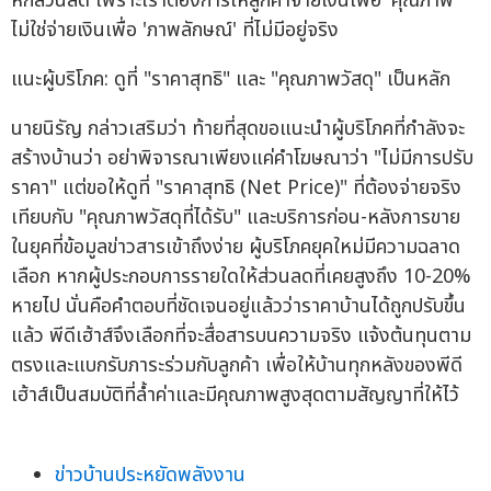
หักส่วนลด เพราะเราต้องการให้ลูกค้าจ่ายเงินเพื่อ 'คุณภาพ'
ไม่ใช่จ่ายเงินเพื่อ 'ภาพลักษณ์' ที่ไม่มีอยู่จริง
แนะผู้บริโภค: ดูที่ "ราคาสุทธิ" และ "คุณภาพวัสดุ" เป็นหลัก
นายนิรัญ กล่าวเสริมว่า ท้ายที่สุดขอแนะนำผู้บริโภคที่กำลังจะ
สร้างบ้านว่า อย่าพิจารณาเพียงแค่คำโฆษณาว่า "ไม่มีการปรับ
ราคา" แต่ขอให้ดูที่ "ราคาสุทธิ (Net Price)" ที่ต้องจ่ายจริง
เทียบกับ "คุณภาพวัสดุที่ได้รับ" และบริการก่อน-หลังการขาย
ในยุคที่ข้อมูลข่าวสารเข้าถึงง่าย ผู้บริโภคยุคใหม่มีความฉลาด
เลือก หากผู้ประกอบการรายใดให้ส่วนลดที่เคยสูงถึง 10-20%
หายไป นั่นคือคำตอบที่ชัดเจนอยู่แล้วว่าราคาบ้านได้ถูกปรับขึ้น
แล้ว พีดีเฮ้าส์จึงเลือกที่จะสื่อสารบนความจริง แจ้งต้นทุนตาม
ตรงและแบกรับภาระร่วมกับลูกค้า เพื่อให้บ้านทุกหลังของพีดี
เฮ้าส์เป็นสมบัติที่ล้ำค่าและมีคุณภาพสูงสุดตามสัญญาที่ให้ไว้
ข่าวบ้านประหยัดพลังงาน