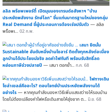
ลลิล พร็อพเพอร์ตี้ เปิดมุมมองเทรนด์อสังหาฯ "บ้าน
ประหยัดพลังงาน รักษ์โลก" ขึ้นแท่นมาตรฐานใหม่ของกลุ่ม
Real Demand ชี้ผู้ประกอบการต้องเร่งปรับตัว
— ลลิล
พร็อพเ...
02 ก.พ.
เสนา ยึดมั่น
Sustainable อันดับหนึ่งบ้านโซลาร์ ติดตั้งทุกหลังต่อเนื่อง
ลูกบ้านได้ประโยชน์จริง ลดค่าไฟทันที พร้อมรับสิทธิ์ลด
หย่อนภาษีช่วงปลายปี
— เสนา ตอกย้ำ...
ก.ค. 68
ไฟทางเดิน
โซล่าเซลล์คืออะไร? ตอบโจทย์บ้านประหยัดพลังงานได้
อย่างไร
— หากคุณกำลังมองหาวิธีเพิ่มแสงสว่างให้รอบบ้าน
โดยไม่ต้องเปลืองค่าไฟหรือเดินสายให้ยุ่งยาก ต...
มิ.ย. 68