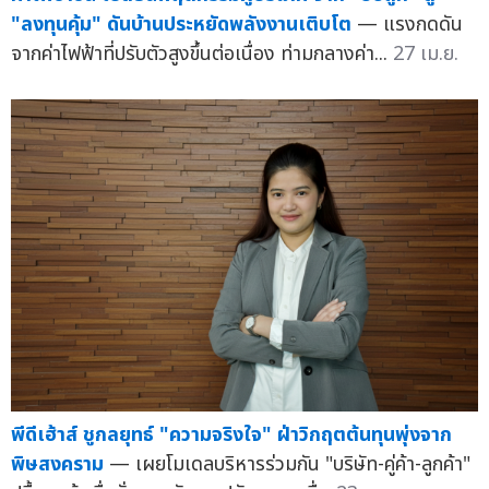
"ลงทุนคุ้ม" ดันบ้านประหยัดพลังงานเติบโต
— แรงกดดัน
จากค่าไฟฟ้าที่ปรับตัวสูงขึ้นต่อเนื่อง ท่ามกลางค่า...
27 เม.ย.
พีดีเฮ้าส์ ชูกลยุทธ์ "ความจริงใจ" ฝ่าวิกฤตต้นทุนพุ่งจาก
พิษสงคราม
— เผยโมเดลบริหารร่วมกัน "บริษัท-คู่ค้า-ลูกค้า"