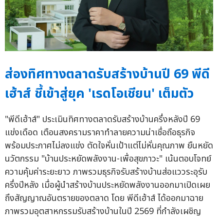
ส่องทิศทางตลาดรับสร้างบ้านปี 69 พีดี
เฮ้าส์ ชี้เข้าสู่ยุค 'เรดโอเชียน' เต็มตัว
"พีดีเฮ้าส์" ประเมินทิศทางตลาดรับสร้างบ้านครึ่งหลังปี 69
แข่งเดือด เตือนสงครามราคาทำลายความน่าเชื่อถือธุรกิจ
พร้อมประกาศไม่ลงแข่ง ตัดใจหั่นเป้าแต่ไม่หั่นคุณภาพ ยืนหยัด
นวัตกรรม "บ้านประหยัดพลังงาน-เพื่อสุขภาวะ" เน้นตอบโจทย์
ความคุ้มค่าระยะยาว ภาพรวมธุรกิจรับสร้างบ้านส่อแววระอุรับ
ครึ่งปีหลัง เมื่อผู้นำสร้างบ้านประหยัดพลังงานออกมาเปิดเผย
ถึงสัญญาณอันตรายของตลาด โดย พีดีเฮ้าส์ ได้ออกมาฉาย
ภาพรวมอุตสาหกรรมรับสร้างบ้านในปี 2569 ที่กำลังเผชิญ