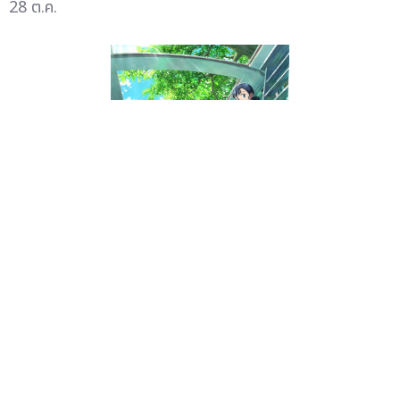
28 ต.ค.
เผยตัวอย่างใหม่ & โปสเตอร์หลัก! "YOUR LETTER
จดหมายของยอน" แอนิเมชันฟีลกู้ดจาก WEBTOON ที่พา
คุณกลับไปฟังหัวใจตัวเอง 30 ต.ค.
— ฉายแสง แอด.เวน
เจอร์ เผยโฉม ต...
20 ต.ค.