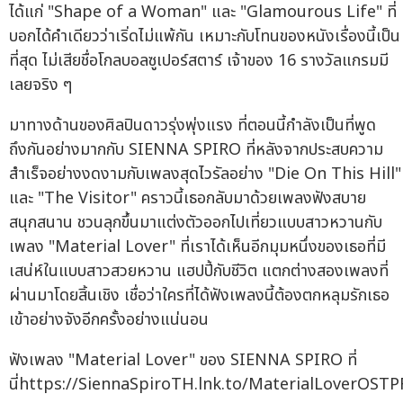
ได้แก่ "Shape of a Woman" และ "Glamourous Life" ที่
บอกได้คำเดียวว่าเริ่ดไม่แพ้กัน เหมาะกับโทนของหนังเรื่องนี้เป็น
ที่สุด ไม่เสียชื่อโกลบอลซูเปอร์สตาร์ เจ้าของ 16 รางวัลแกรมมี
เลยจริง ๆ
มาทางด้านของศิลปินดาวรุ่งพุ่งแรง ที่ตอนนี้กำลังเป็นที่พูด
ถึงกันอย่างมากกับ SIENNA SPIRO ที่หลังจากประสบความ
สำเร็จอย่างงดงามกับเพลงสุดไวรัลอย่าง "Die On This Hill"
และ "The Visitor" คราวนี้เธอกลับมาด้วยเพลงฟังสบาย
สนุกสนาน ชวนลุกขึ้นมาแต่งตัวออกไปเที่ยวแบบสาวหวานกับ
เพลง "Material Lover" ที่เราได้เห็นอีกมุมหนึ่งของเธอที่มี
เสน่ห์ในแบบสาวสวยหวาน แฮปปี้กับชีวิต แตกต่างสองเพลงที่
ผ่านมาโดยสิ้นเชิง เชื่อว่าใครที่ได้ฟังเพลงนี้ต้องตกหลุมรักเธอ
เข้าอย่างจังอีกครั้งอย่างแน่นอน
ฟังเพลง "Material Lover" ของ SIENNA SPIRO ที่
นี่https://SiennaSpiroTH.lnk.to/MaterialLoverOSTP