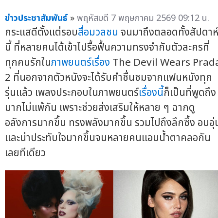
ข่าวประชาสัมพันธ์
»
พฤหัสบดี 7 พฤษภาคม 2569 09:12 น.
กระแสดีตั้งแต่รอบ
สื่อมวลชน
จนมาถึงตลอดทั้งสัปดาห
นี้ ที่หลายคนได้เข้าไปรื้อฟื้นความทรงจำกับตัวละครที่
ทุกคนรักใน
ภาพยนตร์เรื่อง
The Devil Wears Prad
2 ที่นอกจากตัวหนังจะได้รับคำชื่นชมจากแฟนหนังทุก
รุ่นแล้ว เพลงประกอบในภาพยนตร์
เรื่องนี้
ก็เป็นที่พูดถึง
มากไม่แพ้กัน เพราะช่วยส่งเสริมให้หลาย ๆ ฉากดู
อลังการมากขึ้น ทรงพลังมากขึ้น รวมไปถึงลึกซึ้ง อบอุ่
และน่าประทับใจมากขึ้นจนหลายคนแอบน้ำตาคลอกัน
เลยทีเดียว