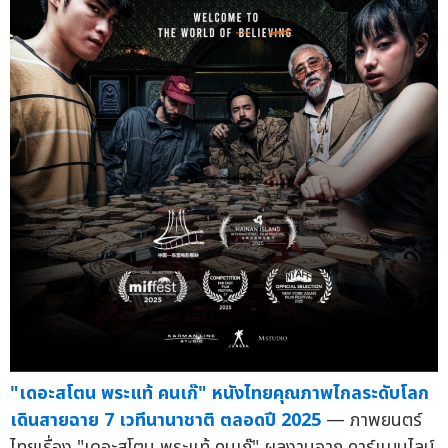
"เดอะสโตน พระแท้ คนเก๊" หนังไทยคุณภาพไกลระดับโลก
เดินสายฉาย 7 เวทีนานาชาติ ตลอดปี 2025
— ภาพยนตร์
ไทยเรื่อง "เดอะสโตน พระแท้ คนเก๊" ผลงานจาก คาร์แมนไลน์