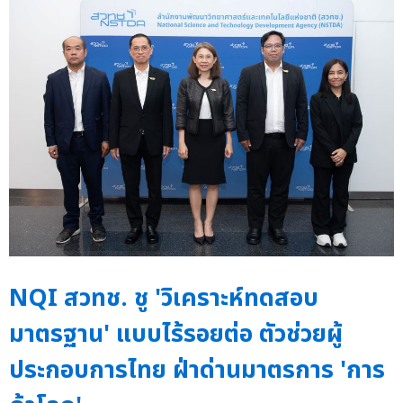
NQI สวทช. ชู 'วิเคราะห์ทดสอบ
มาตรฐาน' แบบไร้รอยต่อ ตัวช่วยผู้
ประกอบการไทย ฝ่าด่านมาตรการ 'การ