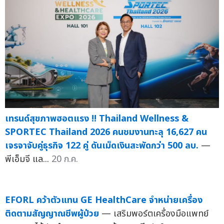
เทรนด์สุขภาพฮอตแรง !! Thailand Wellness &
SPORTEC Thailand 2026 คนชมงานทะลุ 16,627 คน
เจรจาจับคู่ธุรกิจ 122 คู่ ดันเม็ดเงินสะพัดกว่า 500 ลบ.
—
พีเอ็มจี แล...
20 ก.ค.
EFORL คว้าตัวแทน GE HealthCare จำหน่ายเครื่อง
ติดตามสัญญาณชีพผู้ป่วย
— เสริมพอร์ตเครื่องมือแพทย์