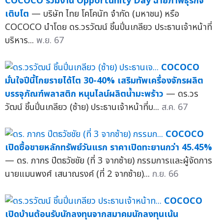
COCOCO ร่วมงาน Opportunity Day ฉายภาพธุรกิจ
เติบโต
— บริษัท ไทย โคโคนัท จำกัด (มหาชน) หรือ
COCOCO นำโดย ดร.วรวัฒน์ ชิ้นปิ่นเกลียว ประธานเจ้าหน้าที่
บริหาร...
พ.ย. 67
COCOCO
มั่นใจปีนี้โกยรายได้โต 30-40% เสริมทัพเครื่องจักรผลิต
บรรจุภัณฑ์พลาสติก หนุนไลน์ผลิตน้ำมะพร้าว
— ดร.วร
วัฒน์ ชิ้นปิ่นเกลียว (ซ้าย) ประธานเจ้าหน้าที่บ...
ส.ค. 67
COCOCO
เปิดซื้อขายหลักทรัพย์วันแรก ราคาเปิดทะยานกว่า 45.45%
— ดร. ภากร ปีตธวัชชัย (ที่ 3 จากซ้าย) กรรมการและผู้จัดการ
นายแมนพงศ์ เสนาณรงค์ (ที่ 2 จากซ้าย)...
ก.ย. 66
COCOCO
เปิดบ้านต้อนรับนักลงทุนจากสมาคมนักลงทุนเน้น