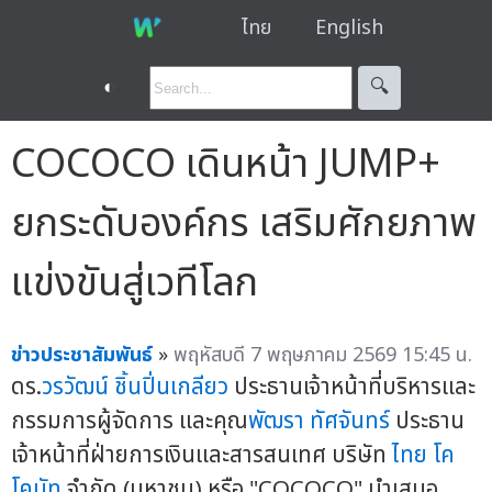
ไทย
English
◐
🔍︎
COCOCO เดินหน้า JUMP+
ยกระดับองค์กร เสริมศักยภาพ
แข่งขันสู่เวทีโลก
ข่าวประชาสัมพันธ์
»
พฤหัสบดี 7 พฤษภาคม 2569 15:45 น.
ดร.
วรวัฒน์ ชิ้นปิ่นเกลียว
ประธานเจ้าหน้าที่บริหารและ
กรรมการผู้จัดการ และคุณ
พัฒรา ทัศจันทร์
ประธาน
เจ้าหน้าที่ฝ่ายการเงินและสารสนเทศ บริษัท
ไทย โค
โคนัท
จำกัด (มหาชน) หรือ "COCOCO" นำเสนอ