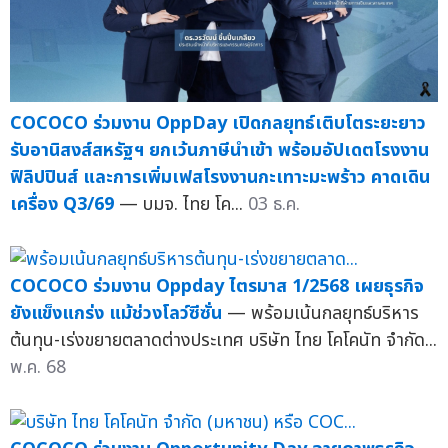
COCOCO ร่วมงาน OppDay เปิดกลยุทธ์เติบโตระยะยาว
รับอานิสงส์สหรัฐฯ ยกเว้นภาษีนำเข้า พร้อมอัปเดตโรงงาน
ฟิลิปปินส์ และการเพิ่มเฟสโรงงานกะเทาะมะพร้าว คาดเดิน
เครื่อง Q3/69
— บมจ. ไทย โค...
03 ธ.ค.
COCOCO ร่วมงาน Oppday ไตรมาส 1/2568 เผยธุรกิจ
ยังแข็งแกร่ง แม้ช่วงโลว์ซีซั่น
— พร้อมเน้นกลยุทธ์บริหาร
ต้นทุน-เร่งขยายตลาดต่างประเทศ บริษัท ไทย โคโคนัท จำกัด...
พ.ค. 68