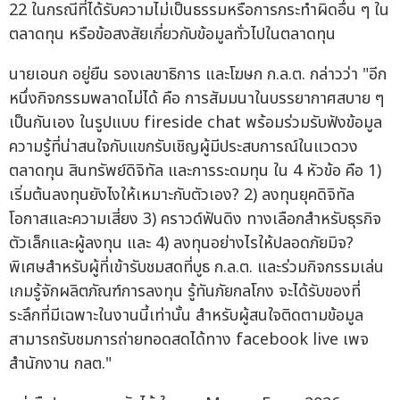
22 ในกรณีที่ได้รับความไม่เป็นธรรมหรือการกระทำผิดอื่น ๆ ใน
ตลาดทุน หรือข้อสงสัยเกี่ยวกับข้อมูลทั่วไปในตลาดทุน
นายเอนก อยู่ยืน รองเลขาธิการ และโฆษก ก.ล.ต. กล่าวว่า "อีก
หนึ่งกิจกรรมพลาดไม่ได้ คือ การสัมมนาในบรรยากาศสบาย ๆ
เป็นกันเอง ในรูปแบบ fireside chat พร้อมร่วมรับฟังข้อมูล
ความรู้ที่น่าสนใจกับแขกรับเชิญผู้มีประสบการณ์ในแวดวง
ตลาดทุน สินทรัพย์ดิจิทัล และการระดมทุน ใน 4 หัวข้อ คือ 1)
เริ่มต้นลงทุนยังไงให้เหมาะกับตัวเอง? 2) ลงทุนยุคดิจิทัล
โอกาสและความเสี่ยง 3) คราวด์ฟันดิง ทางเลือกสำหรับธุรกิจ
ตัวเล็กและผู้ลงทุน และ 4) ลงทุนอย่างไรให้ปลอดภัยมิจ?
พิเศษสำหรับผู้ที่เข้ารับชมสดที่บูธ ก.ล.ต. และร่วมกิจกรรมเล่น
เกมรู้จักผลิตภัณฑ์การลงทุน รู้ทันภัยกลโกง จะได้รับของที่
ระลึกที่มีเฉพาะในงานนี้เท่านั้น สำหรับผู้สนใจติดตามข้อมูล
สามารถรับชมการถ่ายทอดสดได้ทาง facebook live เพจ
สำนักงาน กลต."