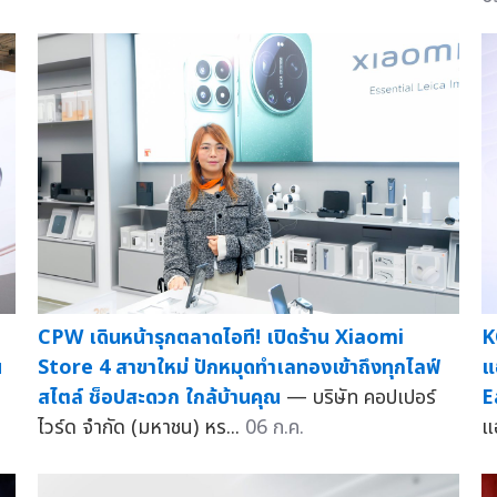
CPW เดินหน้ารุกตลาดไอที! เปิดร้าน Xiaomi
K
น
Store 4 สาขาใหม่ ปักหมุดทำเลทองเข้าถึงทุกไลฟ์
แ
สไตล์ ช็อปสะดวก ใกล้บ้านคุณ
— บริษัท คอปเปอร์
E
ไวร์ด จำกัด (มหาชน) หร...
06 ก.ค.
แ