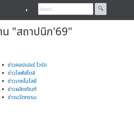
🔍︎
◐
น "สถาปนิก'69"
ข่าวคอปเปอร์ ไวร์ด
ข่าวไลฟ์สไตล์
ข่าวเทคโนโลยี
ข่าวผลิตภัณฑ์
ข่าวนวัตกรรม