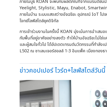
ภายในบูธ KOAN จะพบกับผลิตภัณฑ์จากแบรนด์ชั้น
Yeelight, Stylistic, Mayu, Enabot, Smartwings
ภายในบ้าน ระบบแสงสว่างอัจฉริยะ อุปกรณ์ IoT ไป
โจทย์ไลฟ์สไตล์ยุคดิจิทัล
การเข้าร่วมงานในครั้งนี้ KOAN มุ่งเน้นการนำเสนอแ
กับพื้นที่อยู่อาศัยอย่างลงตัว ทำให้บ้านอัจฉริยะไม่
และผู้สนใจทั่วไป ได้อัปเดตเทรนด์นวัตกรรมที่กำลังเ
L502 ณ ชาเลนเจอร์ฮอลล์ 1-3 อิมแพ็ค เมืองทองธา
ข่าวคอปเปอร์ ไวร์ด+ไลฟ์สไตล์วันนี้