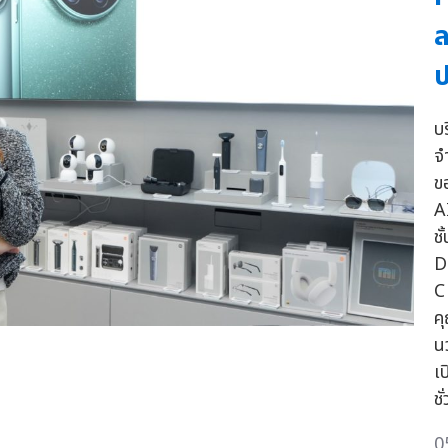
ล
ป
บ
จ
ข
A
ช
D
C 
ค
น
เ
ชั
0