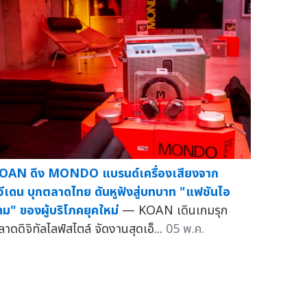
OAN ดึง MONDO แบรนด์เครื่องเสียงจาก
วีเดน บุกตลาดไทย ดันหูฟังสู่บทบาท "แฟชันไอ
ทม" ของผู้บริโภคยุคใหม่
— KOAN เดินเกมรุก
ลาดดิจิทัลไลฟ์สไตล์ จัดงานสุดเอ็...
05 พ.ค.