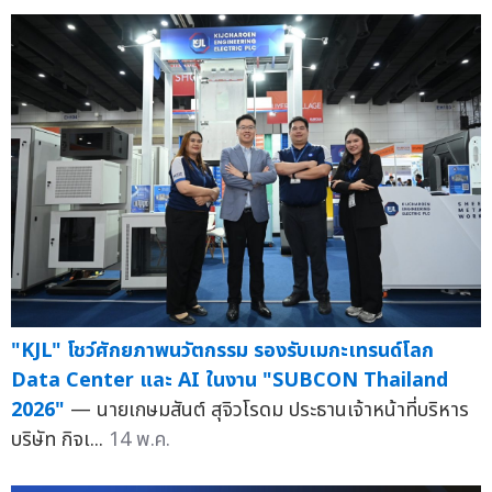
"KJL" โชว์ศักยภาพนวัตกรรม รองรับเมกะเทรนด์โลก
Data Center และ AI ในงาน "SUBCON Thailand
2026"
— นายเกษมสันต์ สุจิวโรดม ประธานเจ้าหน้าที่บริหาร
บริษัท กิจเ...
14 พ.ค.