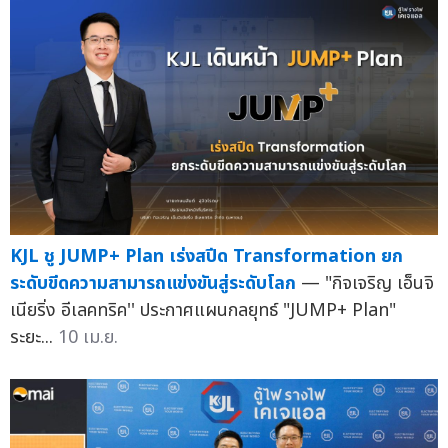
KJL ชู JUMP+ Plan เร่งสปีด Transformation ยก
ระดับขีดความสามารถแข่งขันสู่ระดับโลก
— "กิจเจริญ เอ็นจิ
เนียริ่ง อีเลคทริค'' ประกาศแผนกลยุทธ์ "JUMP+ Plan"
ระยะ...
10 เม.ย.