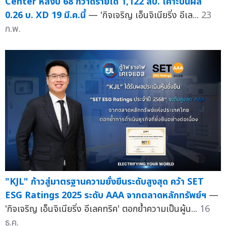
Center หลังปี 68 กวาดรายได้ 1,122 ลบ. เคาะปันผล
0.26 บ. XD 19 มี.ค.นี้
— 'กิจเจริญ เอ็นจิเนียริ่ง อีเล...
23
ก.พ.
"KJL" ก้าวสู่มาตรฐานความยั่งยืนระดับสูงสุด คว้า SET
ESG Ratings 2025 ระดับ AAA จากตลาดหลักทรัพย์ฯ
—
'กิจเจริญ เอ็นจิเนียริ่ง อีเลคทริค' ตอกย้ำความเป็นผู้น...
16
ธ.ค.