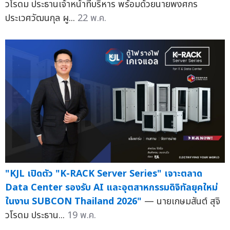
วโรดม ประธานเจ้าหน้าที่บริหาร พร้อมด้วยนายพงศกร
ประเวศวัฒนกุล ผู...
22 พ.ค.
"KJL เปิดตัว "K-RACK Server Series" เจาะตลาด
Data Center รองรับ AI และอุตสาหกรรมดิจิทัลยุคใหม่
ในงาน SUBCON Thailand 2026"
— นายเกษมสันต์ สุจิ
วโรดม ประธาน...
19 พ.ค.