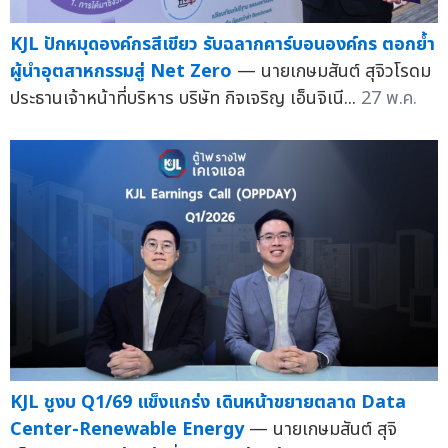
KJL ปักหมุดองค์กรสีเขียว รับฉลากคาร์บอนองค์กร ตอกย้ำ
ผู้นำอุตสาหกรรมสู่ Net Zero
— นายเกษมสันต์ สุจิวโรดม
ประธานเจ้าหน้าที่บริหาร บริษัท กิจเจริญ เอ็นจิเนี...
27 พ.ค.
KJL ชูงบ Q1/69 แข็งแกร่ง เดินหน้าขยายตลาด Data
Center-Renewable Energy
— นายเกษมสันต์ สุจิ