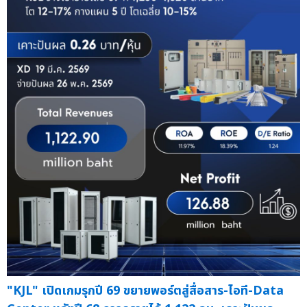
"KJL" เปิดเกมรุกปี 69 ขยายพอร์ตสู่สื่อสาร-ไอที-Data