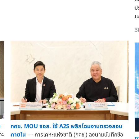
ป
แ
3
า
กคช. MOU ธอส. ใช้ A2S พลิกโฉมงานตรวจสอบ
หะ
ภายใน
— การเคหะแห่งชาติ (กคช.) ลงนามบันทึกข้อ
ก