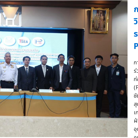
ก
ว
ร
ก
ร
ก
(
ช
ส
เ
ฝ
อ
อ