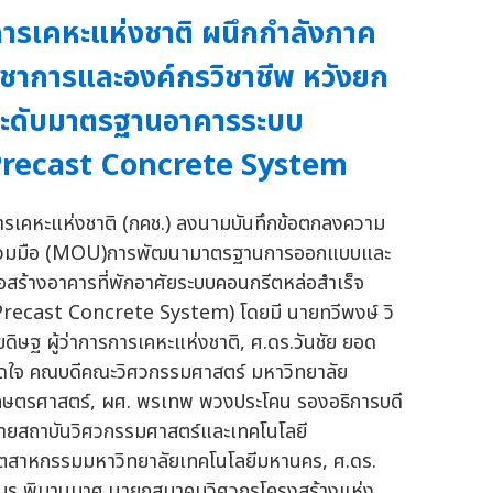
ารเคหะแห่งชาติ ผนึกกำลังภาค
ิชาการและองค์กรวิชาชีพ หวังยก
ะดับมาตรฐานอาคารระบบ
Precast Concrete System
ารเคหะแห่งชาติ (กคช.) ลงนามบันทึกข้อตกลงความ
่วมมือ (MOU)การพัฒนามาตรฐานการออกแบบและ
่อสร้างอาคารที่พักอาศัยระบบคอนกรีตหล่อสำเร็จ
Precast Concrete System) โดยมี นายทวีพงษ์ วิ
ัยดิษฐ ผู้ว่าการการเคหะแห่งชาติ, ศ.ดร.วันชัย ยอด
ุดใจ คณบดีคณะวิศวกรรมศาสตร์ มหาวิทยาลัย
กษตรศาสตร์, ผศ. พรเทพ พวงประโคน รองอธิการบดี
่ายสถาบันวิศวกรรมศาสตร์และเทคโนโลยี
ุตสาหกรรมมหาวิทยาลัยเทคโนโลยีมหานคร, ศ.ดร.
มร พิมานมาศ นายกสมาคมวิศวกรโครงสร้างแห่ง