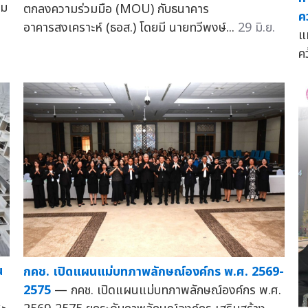
วม
ตกลงความร่วมมือ (MOU) กับธนาคาร
ค
อาคารสงเคราะห์ (ธอส.) โดยมี นายทวีพงษ์...
29 มิ.ย.
แ
คว
น
กคช. เปิดแผนแม่บทภาพลักษณ์องค์กร พ.ศ. 2569-
2575
— กคช. เปิดแผนแม่บทภาพลักษณ์องค์กร พ.ศ.