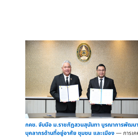
กคช. จับมือ ม.ราชภัฏสวนสุนันทา บูรณาการพัฒน
บุคลากรด้านที่อยู่อาศัย ชุมชน และเมือง
— การเค