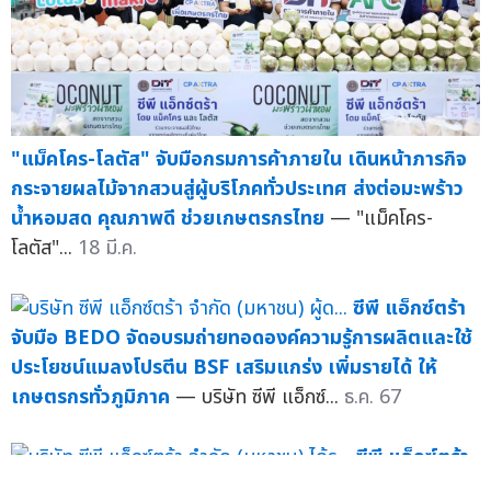
"แม็คโคร-โลตัส" จับมือกรมการค้าภายใน เดินหน้าภารกิจ
กระจายผลไม้จากสวนสู่ผู้บริโภคทั่วประเทศ ส่งต่อมะพร้าว
น้ำหอมสด คุณภาพดี ช่วยเกษตรกรไทย
— "แม็คโคร-
โลตัส"...
18 มี.ค.
ซีพี แอ็กซ์ตร้า
จับมือ BEDO จัดอบรมถ่ายทอดองค์ความรู้การผลิตและใช้
ประโยชน์แมลงโปรตีน BSF เสริมแกร่ง เพิ่มรายได้ ให้
เกษตรกรทั่วภูมิภาค
— บริษัท ซีพี แอ็กซ์...
ธ.ค. 67
ซีพี แอ็กซ์ตร้า
รับรางวัลองค์กรต้นแบบส่งเสริมการสร้างงาน สร้างรายได้