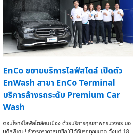
EnCo ขยายบริการไลฟ์สไตล์ เปิดตัว
EnWash สาขา EnCo Terminal
บริการล้างรถระดับ Premium Car
Wash
ตอบโจทย์ไลฟ์สไตล์คนเมือง ด้วยบริการคุณภาพครบวงจร มอ
บดีลพิเศษ! ล้างรถราคาสมาชิกใช้ได้กับรถทุกขนาด ตั้งแต่ 18