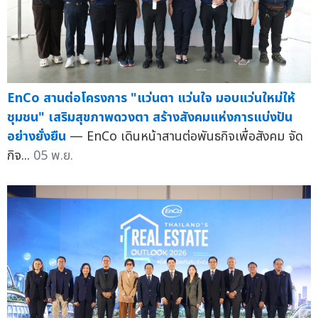
EnCo สานต่อโครงการ "แว่นตา แว่นใจ มอบแว่นใหม่ให้
ชุมชน" เสริมสุขภาพดวงตา สร้างสังคมแห่งการแบ่งปัน
อย่างยั่งยืน
— EnCo เดินหน้าสานต่อพันธกิจเพื่อสังคม จัด
กิจ...
05 พ.ย.