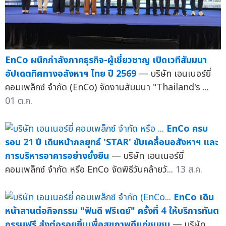
EnCo ผนึกกำลังภาคธุรกิจ-ผู้เชี่ยวชาญ เปิดเวทีสัมมนา
อัปเดตทิศทางอสังหาฯ ไทย ปี 2569
— บริษัท เอนเนอร์ยี่
คอมเพล็กซ์ จำกัด (EnCo) จัดงานสัมมนา "Thailand's ...
01 ต.ค.
EnCo ครบ
รอบ 21 ปี เดินหน้ากลยุทธ์ 'STAR' ขับเคลื่อนอสังหาฯ และ
การบริหารอาคารอย่างยั่งยืน
— บริษัท เอนเนอร์ยี่
คอมเพล็กซ์ จำกัด หรือ EnCo จัดพิธีวันคล้ายวั...
13 ส.ค.
EnCo เดิน
หน้าสานต่อกิจกรรม "ฟันดี ฟรีเดย์" ครั้งที่ 4 ให้บริการทันต
กรรมฟรี ส่งต่อรอยยิ้มเพื่อสุขภาพดีแก่ชุมชน
— บริษัท