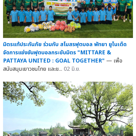
มิตรแท้ประกันภัย ร่วมกับ สโมสรฟุตบอล พัทยา ยูไนเต็ด
จัดการแข่งขันฟุตบอลกระชับมิตร "MITTARE &
PATTAYA UNITED : GOAL TOGETHER"
— เพื่อ
สนับสนุนเยาวชนไทย และข...
02 มิ.ย.