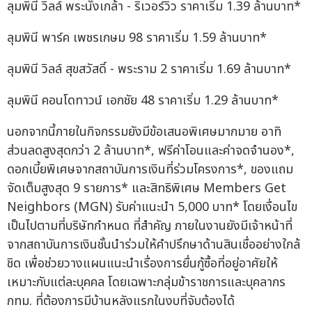
ลุมพินี วิลล์ พระนั่งเกล้า - ริเวอร์วิว ราคาเริ่ม 1.39 ล้านบาท*
ลุมพินี พาร์ค เพชรเกษม 98 ราคาเริ่ม 1.59 ล้านบาท*
ลุมพินี วิลล์ สุขสวัสดิ์ - พระราม 2 ราคาเริ่ม 1.69 ล้านบาท*
ลุมพินี คอนโดทาวน์ เอกชัย 48 ราคาเริ่ม 1.29 ล้านบาท*
นอกจากนี้ภายในกิจกรรมยังมีข้อเสนอพิเศษมากมาย อาทิ
ส่วนลดสูงสุดกว่า 2 ล้านบาท*, ฟรีค่าโอนและค่าจดจำนอง*,
ดอกเบี้ยพิเศษจากสถาบันการเงินที่ร่วมโครงการ*, ของแถม
จัดเต็มสูงสุด 9 รายการ* และสิทธิพิเศษ Members Get
Neighbors (MGN) รับค่าแนะนำ 5,000 บาท* โดยเงื่อนไข
เป็นไปตามที่บริษัทกำหนด ที่สำคัญ ภายในงานยังมีเจ้าหน้าที่
จากสถาบันการเงินชั้นนำร่วมให้คำปรึกษาด้านสินเชื่ออย่างใกล้
ชิด เพื่อช่วยวางแผนแนะนำเรื่องการยื่นกู้ซื้อที่อยู่อาศัยให้
เหมาะกับแต่ละบุคคล โดยเฉพาะกลุ่มข้าราชการและบุคลากร
กทม. ที่ต้องการมีบ้านหลังแรกในงบที่จับต้องได้