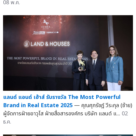
08 พ.ค.
แลนด์ แอนด์ เฮ้าส์ รับรางวัล The Most Powerful
Brand in Real Estate 2025
— คุณศุภรัชฎ์ วีระกุล (ซ้าย)
ผู้จัดการฝ่ายอาวุโส ฝ่ายสื่อสารองค์กร บริษัท แลนด์ แ...
02
ธ.ค.