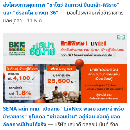
ส่งโครงการคุณภาพ "ชาโตว์ อินทาวน์ ปิ่นเกล้า-ศิริราช"
และ "ซีรอคโค บางนา 36"
— มอบโปรพิเศษเพื่อข้าราชการ
และบุคลา...
11 พ.ค.
SENA ผนึก กทม. เปิดสิทธิ "LivNex พิเศษเฉพาะสำหรับ
ข้าราชการ" ชูโมเดล "เช่าออมบ้าน" อยู่ก่อน ค่อยกู้ ปลด
ล็อกการมีบ้านได้จริง
— บริษัท เสนาดีเวลลอปเม้นท์ จำก...