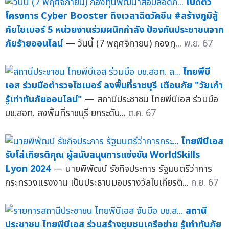
เปิดตัว
โครงการ Cyber Booster ถึงเวลาฉีดวัคซีน #สร้างภูมิสู้
ภัยไซเบอร์ 5 หน่วยงานร่วมผนึกกำลัง ป้องกันประชาชนจาก
ภัยร้ายออนไลน์
— วันนี้ (7 พฤศจิกายน) กองทุ...
พ.ย. 67
ไทยพีบี
เอส ร่วมมือตำรวจไซเบอร์ ลงพื้นที่ราชบุรี เตือนภัย "วัยเก๋า
รู้เท่าทันภัยออนไลน์"
— สถานีประชาชน ไทยพีบีเอส ร่วมมือ
บช.สอท. ลงพื้นที่ราชบุรี ยกระดับ...
ต.ค. 67
ไทยพีบีเอส
รับโล่เกียรติคุณ ผู้สนับสนุนการแข่งขัน WorldSkills
Lyon 2024
— นายพิพัฒน์ รัชกิจประการ รัฐมนตรีว่าการ
กระทรวงแรงงาน เป็นประธานมอบรางวัลใบเกียรติ...
ก.ย. 67
สถานี
ประชาชน ไทยพีบีเอส ร่วมสร้างชุมชนเครือข่าย รู้เท่าทันภัย