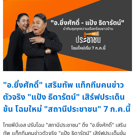
"อ.ยิ่งศักดิ์" เสริมทัพ แท็กทีมคนข่าว
ตัวจริง "แป้ง ธิดารัตน์" เสิร์ฟประเด็น
ข้น โฉมใหม่ "สถานีประชาชน" 7 ก.ค.นี้
ไทยพีบีเอส ปรับโฉม "สถานีประชาชน" ดึง "อ.ยิ่งศักดิ์" เสริม
ทัพ แท็กทีมคนข่าวตัวจริง "แป้ง ธิดารัตน์" เสิร์ฟประเด็นข้น