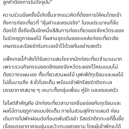
ลูกค้าต้องการในปัจจุบัน"
ความร่วมมือครั้งนี้เกิดขึ้นจากแนวคิดที่ต้องการให้คนไทยเข้า
ถึงการท่องเที่ยวที่ "คุ้มค่าและครบจริง" ในงบประมาณที่จับ
ต้องได้ ซึ่งถือเป็นอีกหนึ่งสีสันการท่องเที่ยวของจังหวัดระยอง
ในช่วงฤดูกาลผลไม้ ที่ผสานจุดเด่นของแหล่งท่องเที่ยวเชิง
เกษตรและรีสอร์ทริมทะเลเข้าไว้ด้วยกันอย่างลงตัว
แพ็คเกจนี้กำลังได้รับความสนใจจากนักท่องเที่ยวจำนวนมาก
เพราะรวมกิจกรรมยอดฮิตของจังหวัดระยองไว้ครบแบบไม่
ต้องวางแผนเอง ทั้งเที่ยวสวนผลไม้ บุฟเฟ่ต์ทุเรียนและผลไม้
ไม่อั้นนานถึง 4 ชั่วโมงเต็ม พร้อมเข้าพักรีสอร์ทติดทะเล
บรรยากาศสบาย ๆ เหมาะทั้งกลุ่มเพื่อน คู่รัก และครอบครัว
ไฮไลต์สำคัญคือ นักท่องเที่ยวสามารถอิ่มอร่อยกับทุเรียนและ
ผลไม้ตามฤดูกาลแบบจัดเต็ม ภายในสวนสุภัทราแลนด์ ก่อน
เดินทางไปพักผ่อนต่อที่อมรพันธ์วิลล่า รีสอร์ทติดทะเลที่ขึ้นชื่อ
เรื่องบรรยากาศอบอุ่นและวิวทะเลสวยงาม โดยผู้เข้าพักจะได้