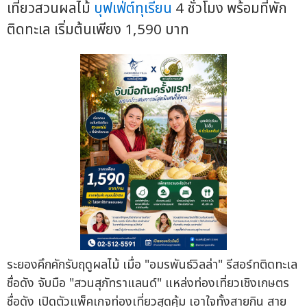
เที่ยวสวนผลไม้
บุฟเฟ่ต์ทุเรียน
4 ชั่วโมง พร้อมที่พัก
ติดทะเล เริ่มต้นเพียง 1,590 บาท
ระยองคึกคักรับฤดูผลไม้ เมื่อ "อมรพันธ์วิลล่า" รีสอร์ทติดทะเล
ชื่อดัง จับมือ "สวนสุภัทราแลนด์" แหล่งท่องเที่ยวเชิงเกษตร
ชื่อดัง เปิดตัวแพ็คเกจท่องเที่ยวสุดคุ้ม เอาใจทั้งสายกิน สาย