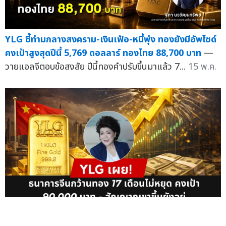
YLG ชี้ท่ามกลางสงคราม-เงินเฟ้อ-หนี้พุ่ง ทองยังมีอัพไซด์
คงเป้าสูงสุดปีนี้ 5,769 ดอลลาร์ ทองไทย 88,700 บาท
—
วายแอลจีตอบข้อสงสัย ปีนี้ทองคำปรับขึ้นมาแล้ว 7...
15 พ.ค.
YLG เผย! ธนาคารจีนกว้านทอง 17 เดือนไม่หยุด คงเป้า