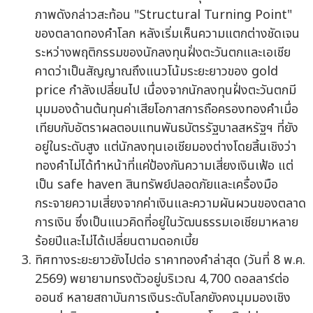
ภาพดังกล่าวสะท้อน "Structural Turning Point"
ของตลาดทองคำโลก หลังเริ่มเห็นความแตกต่างชัดเจน
ระหว่างพฤติกรรมของนักลงทุนฝั่งตะวันตกและเอเชีย
คาดว่าเป็นสัญญาณถึงแนวโน้มระยะยาวของ gold
price กำลังเปลี่ยนไป เนื่องจากนักลงทุนฝั่งตะวันตกมี
มุมมองด้านต้นทุนค่าเสียโอกาสการถือครองทองคำเมื่อ
เทียบกับอัตราผลตอบแทนพันธบัตรรัฐบาลสหรัฐฯ ที่ยัง
อยู่ในระดับสูง แต่นักลงทุนเอเชียมองต่างโดยสิ้นเชิงว่า
ทองคำไม่ได้ทำหน้าที่แค่ป้องกันความเสี่ยงเงินเฟ้อ แต่
เป็น safe haven สินทรัพย์ปลอดภัยและเครื่องมือ
กระจายความเสี่ยงจากค่าเงินและความผันผวนของตลาด
การเงิน ซึ่งเป็นแนวคิดที่อยู่ในวัฒนธรรมเอเชียมาหลาย
ร้อยปีและไม่ได้เปลี่ยนตามดอกเบี้ย
ทิศทางระยะยาวยังไปต่อ ราคาทองคำล่าสุด (วันที่ 8 พ.ค.
2569) พยายามทรงตัวอยู่บริเวณ 4,700 ดอลลาร์ต่อ
ออนซ์ หลายสถาบันการเงินระดับโลกยังคงมุมมองเชิง