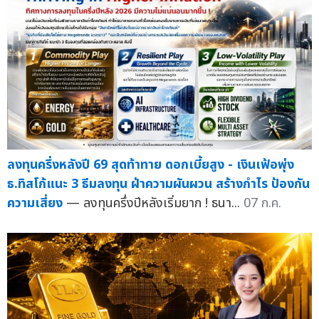
ลงทุนครึ่งหลังปี 69 สุดท้าทาย ดอกเบี้ยสูง - เงินเฟ้อพุ่ง
ธ.ทิสโก้แนะ 3 ธีมลงทุน ฝ่าความผันผวน สร้างกำไร ป้องกัน
ความเสี่ยง
— ลงทุนครึ่งปีหลังเริ่มยาก ! ธนา...
07 ก.ค.