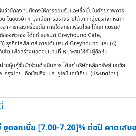
ห็นว่านักลงทุนยังคงให้การยอมรับและเชื่อมั่นในศักยภาพการ
โดยบริษัทฯ มุ่งเน้นการสร้างรายได้จากกลุ่มธุรกิจที่หลาก
รกิจอาหารและเครื่องดื่ม ภายใต้สิทธิแฟรนไชส์ ได้แก่ แบรนด์
์ของตัวเอง ได้แก่ แบรนด์ Greyhound Cafe,
ธุรกิจไลฟ์สไตล์ ภายใต้แบรนด์ Greyhound และ (4)
ิบโต เพื่อสร้างผลตอบแทนที่เหมาะสมให้กับผู้ถือหุ้น
น่ายหุ้นกู้ชั้นนำร่วมดำเนินการ ได้แก่ บริษัทหลักทรัพย์ เอเซีย
. กรุงไทย เอ็กซ์สปริง, บล. ยูโอบี เคย์เฮียน (ประเทศไทย)
ี้
ชูดอกเบี้ย [7.00-7.20]% ต่อปี คาดเสนอขา