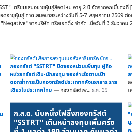
SST" เตรียมเสนอขายหุ้นกู้ล็อตใหม่ อายุ 2 ปี อัตราดอกเบี้ยคงที่
อดอายุหุ้นกู้ คาดเสนอขายระหว่างวันที่ 5-7 พฤษภาคม 2569 ต่อผู
"Negative" จากบริษัท ทริสเรทติ้ง จำกัด เมื่อวันที่ 3 ธันวาคม 2
น
กองทรัสต์ "SSTRT" ปิดจองหน่วยเพิ่มทุน ผู้ถือ
ก
บ
หน่วยทรัสต์เดิม-นักลงทุน จองสำเร็จตามเป้า
ล
ตอกย้ำการเป็นกองทรัสต์ประเภทคลังเอกสาร ราย
ล
เดียวในประเทศไทย
— กองทรัสต์เพ...
ธ.ค. 65
เ
ก.ล.ต. นับหนึ่งไฟลิ่งกองทรัสต์
ุน
"
"SSTRT" เดินหน้าลงทุนเพิ่มครั้ง
ม
ที่ 1 มูลค่า 190 ล้านบาท ดันมูลค่า
ง
ค