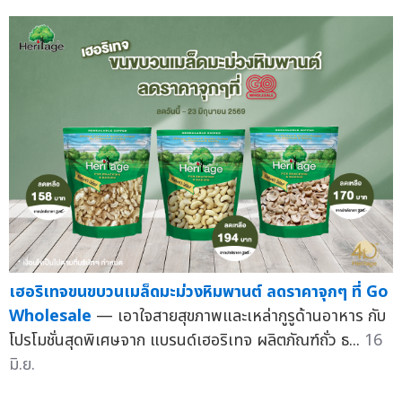
เฮอริเทจขนขบวนเมล็ดมะม่วงหิมพานต์ ลดราคาจุกๆ ที่ Go
Wholesale
— เอาใจสายสุขภาพและเหล่ากูรูด้านอาหาร กับ
โปรโมชั่นสุดพิเศษจาก แบรนด์เฮอริเทจ ผลิตภัณฑ์ถั่ว ธ...
16
มิ.ย.