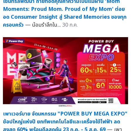
เซ็นทรัลพัฒนา ถ่ายทอดคุณค่าความเป็นแม่ผ่าน 'Mom
Moments: Proud Mom. Proud of My Mom' ต่อย
อด Consumer Insight สู่ Shared Memories ของทุก
ครอบครัว
— น้อมรำลึกใน...
30 ก.ค.
เพาเวอร์บาย จัดมหกรรม "POWER BUY MEGA EXPO"
ช้อปใหญ่แห่งปี ยกทัพเทคโนโลยีและเครื่องใช้ไฟฟ้า ลด
สูงสุด 60% พร้อมดีลสุดคุ้ม 23 ก.ค. - 5 ส.ค. 69
— เพา