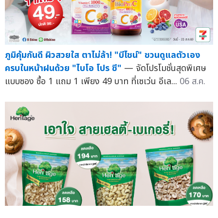
ภูมิคุ้มกันดี ผิวสวยใส ตาไม่ล้า! "บีไชน์" ชวนดูแลตัวเอง
ครบในหน้าฝนด้วย "ไบโอ โปร ซี"
— จัดโปรโมชั่นสุดพิเศษ
แบบซอง ซื้อ 1 แถม 1 เพียง 49 บาท ที่เซเว่น อีเล...
06 ส.ค.