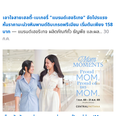
เอาใจสายเฮลตี้-เบเกอรี่ "แบรนด์เฮอริเทจ" จัดโปรแรง
หั่นราคามะม่วงหิมพานต์ดิบเกรดพรีเมียม เริ่มต้นเพียง 158
บาท
— แบรนด์เฮอริเทจ ผลิตภัณฑ์ถั่ว ธัญพืช และผล...
30
ก.ค.