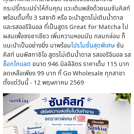
กระปรี้กระเปร่าให้กับคุณ แวะเติมพลังด้วยนมซันคิสท์
พร้อมดื่มทั้ง 3 รสชาติ หรือ จะนำสูตรไม่เติมน้ำตาล
และรสออริจินอล ที่เป็นสูตร Great for Matcha ไป
ผสมเพื่อชงชาเขียว เพิ่มความหอมมัน กลมกล่อม ก็
แนะนำเป็นอย่างยิ่ง มาพร้อม
โปรโมชั่นสุดพิเศษ
ซัน
คิสท์ นมพิสทาชิโอ สูตรไม่เติมน้ำตาล รสออริจินอล รส
ช็อกโกแลต
ขนาด 946 มิลลิลิตร ราคาเต็ม 115 บาท
ลดเหลือเพียง 99 บาท ที่ Go Wholesale ทุกสาขา
ตั้งแต่วันนี้ - 12 พฤษภาคม 2569