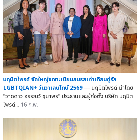
นฤมิตไพรด์ จัดใหญ่จดทะเบียนสมรสเท่าเทียมคู่รัก
LGBTQIAN+ วันวาเลนไทน์ 2569
— นฤมิตไพรด์ นำโดย
"วาดดาว อรรณว์ ชุมาพร" ประธานและผู้ก่อตั้ง บริษัท นฤมิต
ไพรด์...
16 ก.พ.