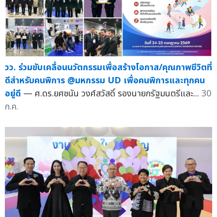
วว. ร่วมขับเคลื่อนนวัตกรรมเพื่อสร้างโอกาส/คุณภาพชีวิตที่
ดีสำหรับคนพิการ @มหกรรม UD เพื่อคนพิการและทุกคน
อยู่ดี
— ศ.ดร.ยศชนัน วงศ์สวัสดิ์ รองนายกรัฐมนตรีและ...
30
ก.ค.