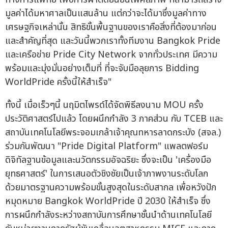
มูลค่าได้มหาศาลเป็นแสนล้าน แต่กว่าจะได้มาซึ่งมูลค่าทาง
เศรษฐกิจเหล่านั้น สิทธิขั้นพื้นฐานของเราคือสิ่งที่ต้องมาก่อน
และสำคัญที่สุด และวันนี้พวกเราทั้งทีมงาน Bangkok Pride
และเครือข่าย Pride City Network จากทั่วประเทศ มีความ
พร้อมและมุ่งมั่นอย่างเต็มที่ ที่จะจับมือลุยการ Bidding
WorldPride ครั้งนี้ให้สำเร็จ"
ทั้งนี้ เมื่อเร็วๆนี้ นฤมิตไพรด์ได้จัดพิธีลงนาม MOU ครั้ง
ประวัติศาสตร์ไปแล้ว โดยผนึกกำลัง 3 ภาคส่วน กับ TCEB และ
สถาบันเทคโนโลยีพระจอมเกล้าเจ้าคุณทหารลาดกระบัง (สจล.)
ร่วมกันพัฒนา "Pride Digital Platform" แพลตฟอร์ม
ดิจิทัลฐานข้อมูลและนวัตกรรมอัจฉริยะ ซึ่งจะเป็น 'เครื่องมือ
ยุทธศาสตร์' ในการเสนอตัวชิงชัยเป็นเจ้าภาพงานระดับโลก
ด้วยมาตรฐานความพร้อมขั้นสูงสุดในระดับสากล เพื่อหวังปัก
หมุดหมาย Bangkok WorldPride ปี 2030 ให้สำเร็จ ซึ่ง
การผนึกกำลังระหว่างสถาบันการศึกษาชั้นนำด้านเทคโนโลยี