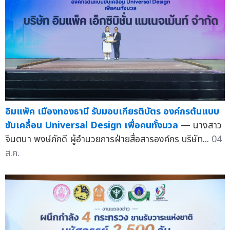
อิมแพ็ค เมืองทองธานี รับมอบเกียรติบัตร องค์กรต้นแบบ
ขับเคลื่อน Universal Design เพื่อคนทั้งมวล
— นางสาว
จินตนา พงษ์ภักดี ผู้อำนวยการฝ่ายสื่อสารองค์กร บริษัท...
04
ส.ค.