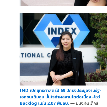
IND เปิดยุทธศาสตร์ปี 69 ปักธงประมูลงานรัฐ-
เอกชนเต็มสูบ มั่นใจทำผลงานโตต่อเนื่อง -โชว์
Backlog แน่น 2.07 พันลบ.
— บมจ.อินเด็กซ์