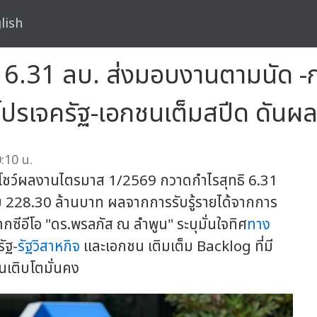
lish
 6.31 ลบ. ส่งมอบงานตามนัด -
ปรเจครัฐ-เอกชนเต็มสปีด ดันผล
:10 น.
 โชว์ผลงานไตรมาส 1/2569 กวาดกำไรสุทธิ 6.31
ับ 228.30 ล้านบาท ผลจากการรับรู้รายได้จากการ
กซีอีโอ "ดร.พรลภัส ณ ลำพูน" ระบุมั่นใจทิศ
ทาง
ัฐ-
รัฐวิสาหกิจ
และเอกชน เติมเต็ม Backlog ที่มี
นเติบโตมั่นคง