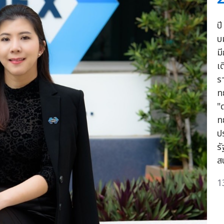
ป
บม
ม
เ
ร
ท
"
ท
ป
ร
ส
1