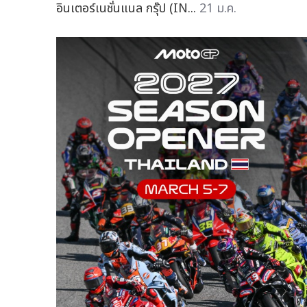
อินเตอร์เนชั่นแนล กรุ๊ป (IN...
21 ม.ค.