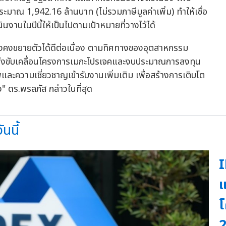
ประมาณ 1,942.16 ล้านบาท (ไม่รวมภาษีมูลค่าเพิ่ม) ทำให้เชื่อ
งานในปีนี้ให้เป็นไปตามเป้าหมายที่วางไว้ได้
ังคงขยายตัวได้ดีต่อเนื่อง ตามทิศทางของอุตสาหกรรม
ัฐเร่งขับเคลื่อนโครงการเมกะโปรเจคและงบประมาณการลงทุน
พและความเชี่ยวชาญเข้ารับงานเพิ่มเติม เพื่อสร้างการเติบโต
าว" ดร.พรลภัส กล่าวในที่สุด
นนี้
I
แ
โ
2