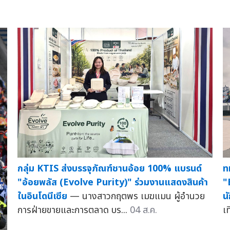
กลุ่ม KTIS ส่งบรรจุภัณฑ์ชานอ้อย 100% แบรนด์
ท
"อ้อยพลัส (Evolve Purity)" ร่วมงานแสดงสินค้า
"
ในอินโดนีเซีย
— นางสาวกฤตพร เมฆแมน ผู้อำนวย
น
การฝ่ายขายและการตลาด บร...
04 ส.ค.
เ