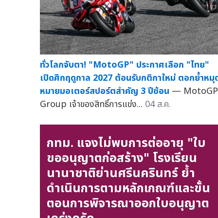
ทั่วโลกจับตา! "MotoGP" ประกาศเลือก "ไทย"
เปิดศึกฤดูกาล 2027 ต้อนรับกติกาใหม่ ตอกย้ำหมุ
หมายมอเตอร์สปอร์ตสำคัญ 3 ปีซ้อน
— MotoGP
Group เจ้าของสิทธิ์การแข่ง...
04 ส.ค.
กทม. แจงไม่พบการต่ออายุ "ใบ
ขออนุญาตก่อสร้าง" โรงเรียน
นานาชาติย่านศรีนครินทร์ ย้ำ
ดำเนินการตามหลักเกณฑ์และขั้น
ตอนการพิจารณาออกใบอนุญาต