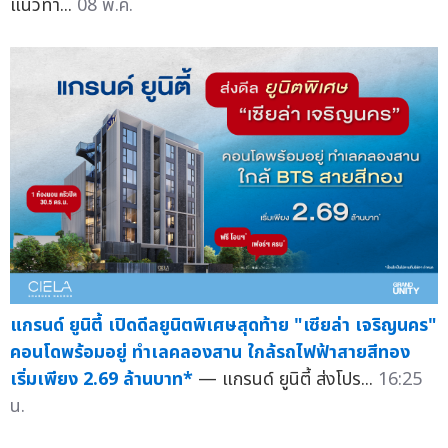
แนวทา...
08 พ.ค.
แกรนด์ ยูนิตี้ เปิดดีลยูนิตพิเศษสุดท้าย "เซียล่า เจริญนคร"
คอนโดพร้อมอยู่ ทำเลคลองสาน ใกล้รถไฟฟ้าสายสีทอง
เริ่มเพียง 2.69 ล้านบาท*
— แกรนด์ ยูนิตี้ ส่งโปร...
16:25
น.