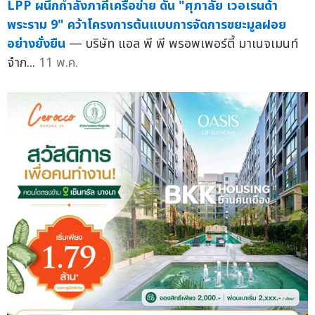
LPP ผนึกกำลังภาคีเครือข่าย ดัน "ศุภาลัย เวอเรนด้า
พระราม 9" คว้าโครงการต้นแบบการจัดการขยะมูลฝอย
อย่างยั่งยืน
— บริษัท แอล พี พี พรอพเพอร์ตี้ มาเนจเมนท์
จำก...
11 พ.ค.