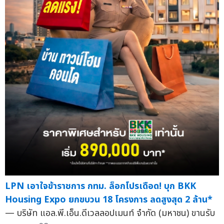
LPN เอาใจข้าราชการ กทม. ล็อกโปรเดือด! บุก BKK
Housing Expo ยกขบวน 18 โครงการ ลดสูงสุด 2 ล้าน*
— บริษัท แอล.พี.เอ็น.ดีเวลลอปเมนท์ จำกัด (มหาชน) ขานรับ