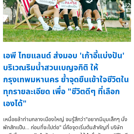
เอพี ไทยแลนด์ ส่งมอบ 'เก้าอี้แบ่งปัน'
บริเวณริมน้ำสวนเบญจกิติ ให้
กรุงเทพมหานคร ย้ำจุดยืนเข้าใจชีวิตใน
ทุกรายละเอียด เพื่อ "ชีวิตดีๆ ที่เลือก
เองได้"
เหนื่อยล้าท่ามกลางเมืองใหญ่ จนรู้สึกว่า"อยากมีมุมเล็กๆ นั่ง
พักสักแป๊บ… ก่อนที่จะไปต่อ" นี่คือจุดเริ่มต้นสำคัญที่ บริษัท