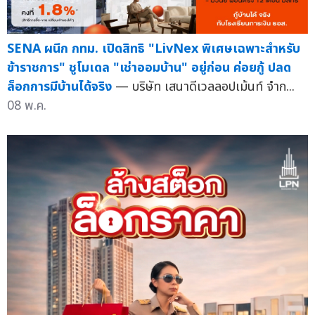
SENA ผนึก กทม. เปิดสิทธิ "LivNex พิเศษเฉพาะสำหรับ
ข้าราชการ" ชูโมเดล "เช่าออมบ้าน" อยู่ก่อน ค่อยกู้ ปลด
ล็อกการมีบ้านได้จริง
— บริษัท เสนาดีเวลลอปเม้นท์ จำก...
08 พ.ค.