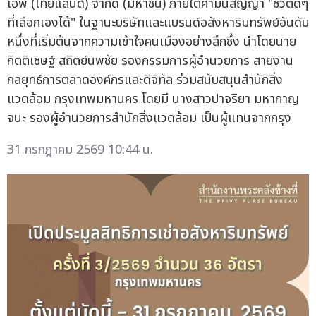
เอพี (ไทยแลนด์) จำกัด (มหาชน) ภายใต้คำมั่นสัญญา "ชีวิตดีๆ
ที่เลือกเองได้" ในฐานะบริษัทและแบรนด์อสังหาริมทรัพย์อันดับ
หนึ่งที่เริ่มต้นจากความเข้าใจคนเมืองอย่างลึกซึ้ง นำโดยนาย
กิตติเชษฐ์ สถิตย์นพชัย รองกรรมการผู้อำนวยการ สายงาน
กลยุทธ์การตลาดองค์กรและดิจิทัล ร่วมสนับสนุนสำนักสิ่ง
แวดล้อม กรุงเทพมหานคร โดยมี นางสาวปาจริยา มหากาญ
จนะ รองผู้อำนวยการสำนักสิ่งแวดล้อม เป็นผู้แทนจากกรุง
31 กรกฎาคม 2569 10:44 น.