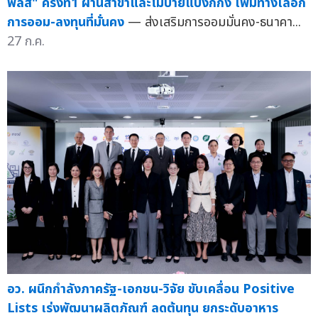
พลัส" ครั้งที่1 ผ่านสาขาและโมบายแบงก์กิ้ง เพิ่มทางเลือก
การออม-ลงทุนที่มั่นคง
— ส่งเสริมการออมมั่นคง-ธนาคา...
27 ก.ค.
อว. ผนึกกำลังภาครัฐ-เอกชน-วิจัย ขับเคลื่อน Positive
Lists เร่งพัฒนาผลิตภัณฑ์ ลดต้นทุน ยกระดับอาหาร