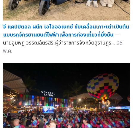
จี แคปปิตอล ผนึก เอไอออเนกซ์ ขับเคลื่อนเกาะเต่าเป็นต้น
แบบรถจักรยานยนต์ไฟฟ้าเพื่อการท่องเที่ยวที่ยั่งยืน
—
นายจุมพฏ วรรณฉัตรสิริ ผู้ว่าราชการจังหวัดสุราษฎร...
05
พ.ค.