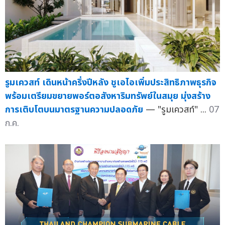
รูมเควสท์ เดินหน้าครึ่งปีหลัง ชูเอไอเพิ่มประสิทธิภาพธุรกิจ
พร้อมเตรียมขยายพอร์ตอสังหาริมทรัพย์ในสมุย มุ่งสร้าง
การเติบโตบนมาตรฐานความปลอดภัย
— "รูมเควสท์" ...
07
ก.ค.