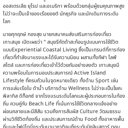
ออสเตรเลีย ยุโรป และอเมริกา พร้อมด้วยกลุ่มผู้ชมคุณภาพสูง
ไม่ว่าจะเป็นเจ้าของเรือยอชต์ นักธุรกิจ และนักเดินทางระดับ
โลก
นายศุกฤกษ์ ทองสุข นายกสมาคมส่งเสริมการท่องเที่ยว
เกาะสมุย เปิดเผยว่า " สมุยรีกัตต้าสะท้อนรูปแบบการใช้ชีวิต
แบบExperiential Coastal Living ซึ่งเป็นเทรนด์ที่การท่อง
เที่ยวที่กำลังมาแรงและได้รับความนิยม ผสานทั้งกีฬา ไลฟ์
สไตล์ และการท่องเที่ยวเข้าไว้ด้วยกันอย่างลงตัว เกาะสมุยมี
ความพร้อมในการมอบประสบการณ์ Active Island
Lifestyle ที่ครบถ้วนในจุดหมายเดียว ทั้งด้าน Sport เช่น
การแล่นเรือใบ ดำน้ำ บริการด้าน Wellness ไม่ว่าจะเป็นโยคะ
พิลาทิส ดีท็อกซ์ จากโรงแรมระดับโลกและผู้ประกอบการในท้อง
ถิ่น ควบคู่กับ Beach Life ที่เน้นการใช้ชีวิตกลางแจ้งอย่าง
ผ่อนคลายและมีสีสัน รวมถึงการสัมผัส Culture วัฒนธรรม
ผ่านวิถีชีวิตท้องถิ่น และประสบการณ์ด้าน Food ทั้งอาหารพื้น
ถิ่นและไฟน์ไดนิ่งระดับนานาชาติจนถึงระดับมิชลินสตาร์ ตอบ