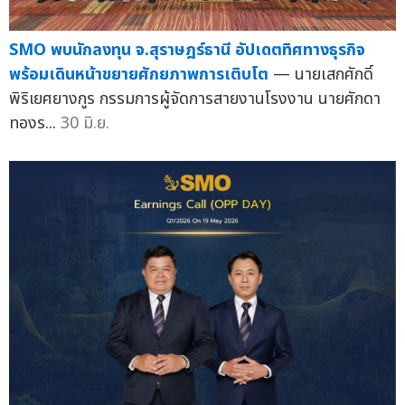
SMO พบนักลงทุน จ.สุราษฎร์ธานี อัปเดตทิศทางธุรกิจ
พร้อมเดินหน้าขยายศักยภาพการเติบโต
— นายเสกศักดิ์
พิริเยศยางกูร กรรมการผู้จัดการสายงานโรงงาน นายศักดา
ทองร...
30 มิ.ย.