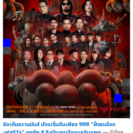
จัดเต็มความมันส์ บัตรเริ่มต้นเพียง 999! "ฝั่งธนร็อก
เฟสติวัล" ยกทัพ 8 ศิลปินสุดเดือดบุกอิมแพค
— นำโดย