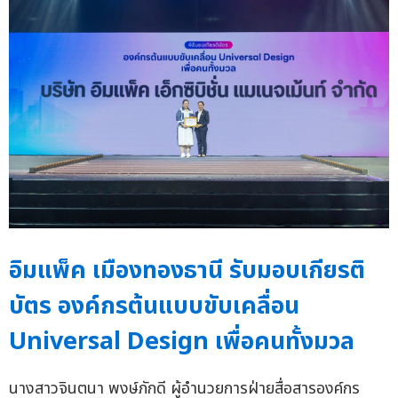
อิมแพ็ค เมืองทองธานี รับมอบเกียรติ
บัตร องค์กรต้นแบบขับเคลื่อน
Universal Design เพื่อคนทั้งมวล
นางสาวจินตนา พงษ์ภักดี ผู้อำนวยการฝ่ายสื่อสารองค์กร