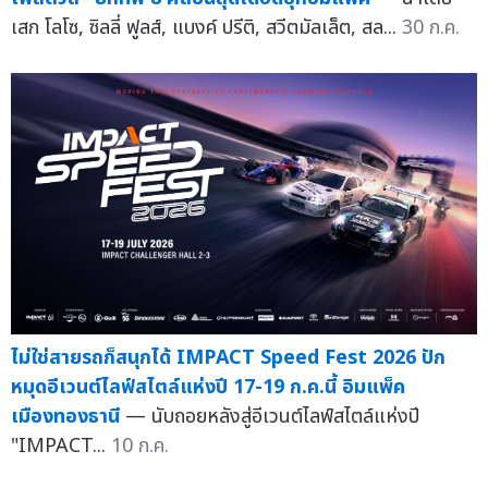
เสก โลโซ, ซิลลี่ ฟูลส์, แบงค์ ปรีติ, สวีตมัลเล็ต, สล...
30 ก.ค.
ไม่ใช่สายรถก็สนุกได้ IMPACT Speed Fest 2026 ปัก
หมุดอีเวนต์ไลฟ์สไตล์แห่งปี 17-19 ก.ค.นี้ อิมแพ็ค
เมืองทองธานี
— นับถอยหลังสู่อีเวนต์ไลฟ์สไตล์แห่งปี
"IMPACT...
10 ก.ค.