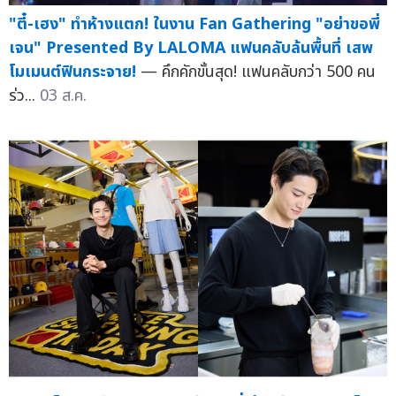
"ตี๋-เฮง" ทำห้างแตก! ในงาน Fan Gathering "อย่าขอพี่
เจน" Presented By LALOMA แฟนคลับล้นพื้นที่ เสพ
โมเมนต์ฟินกระจาย!
— คึกคักขั้นสุด! แฟนคลับกว่า 500 คน
ร่ว...
03 ส.ค.