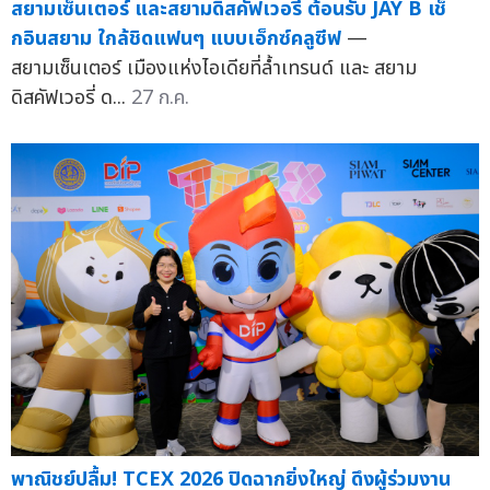
สยามเซ็นเตอร์ และสยามดิสคัฟเวอรี่ ต้อนรับ JAY B เช็
กอินสยาม ใกล้ชิดแฟนๆ แบบเอ็กซ์คลูซีฟ
—
สยามเซ็นเตอร์ เมืองแห่งไอเดียที่ล้ำเทรนด์ และ สยาม
ดิสคัฟเวอรี่ ด...
27 ก.ค.
พาณิชย์ปลื้ม! TCEX 2026 ปิดฉากยิ่งใหญ่ ดึงผู้ร่วมงาน