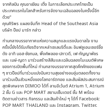
จากศิลปิน คุณอาเยียน เติ้ง ในการเลือกประเทศไทยเป็น
ประเทศแรกในโลกสำหรับการจัดงานเฉลิมฉลองในครั้งนี้อีก
ด้วย"
คุณศิริพร แผลงจันทึก Head of the Southeast Asia
บริษัท ป๊อป มาร์ท กล่าว
ท่ามกลางบรรยากาศแห่งความสนุกและแรงบันดาลใจ งาน
ครั้งนี้ยังได้รับเกียรติจากเหล่าเซเลบริตี้และ อินฟลูเอนเซอร์ชื่อ
ดัง อาทิ บอส-ชัยกมล, พิ้งค์พลอย-ปภาวดี, เฟ-กัญญาพัชร
และ เมษ์-ญดา มาร่วมสร้างสีสันและเฉลิมฉลองโมเมนต์พิเศษ
ของการเปิดพื้นที่ใหม่ ท่ามกลางบรรยากาศสุดคึกคักของแฟน
ๆ ชาวป๊อปที่มาร่วมแบ่งปันความสุขอย่างอบอุ่นตลอดทั้งงาน
มาร่วมเป็นส่วนหนึ่งของโลกอาร์ตทอย และสัมผัสประสบการณ์
สุดพิเศษจาก DIMOO ได้ที่ ลานอีเว้นต์ Atrium 1, Atrium
2 ชั้น G และ POP MART สยามเซ็นเตอร์ ชั้น M พร้อม
ติดตามข่าวสาร กิจกรรม และสินค้าใหม่ ๆ ได้ที่ Facebook:
POP MART THAILAND และ Instagram, Twitter,