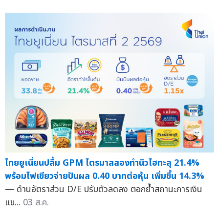
ไทยยูเนี่ยนปลื้ม GPM ไตรมาสสองทำนิวไฮทะลุ 21.4%
พร้อมไฟเขียวจ่ายปันผล 0.40 บาทต่อหุ้น เพิ่มขึ้น 14.3%
— ด้านอัตราส่วน D/E ปรับตัวลดลง ตอกย้ำสถานะการเงิน
แข...
03 ส.ค.