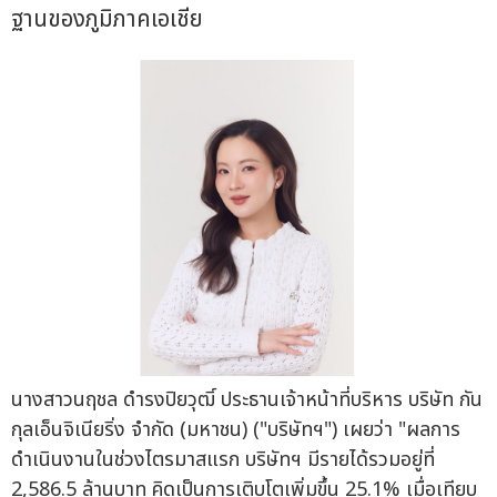
ฐานของภูมิภาคเอเชีย
นางสาวนฤชล ดำรงปิยวุฒิ์ ประธานเจ้าหน้าที่บริหาร บริษัท กัน
กุลเอ็นจิเนียริ่ง จำกัด (มหาชน) ("บริษัทฯ") เผยว่า "ผลการ
ดำเนินงานในช่วงไตรมาสแรก บริษัทฯ มีรายได้รวมอยู่ที่
2,586.5 ล้านบาท คิดเป็นการเติบโตเพิ่มขึ้น 25.1% เมื่อเทียบ