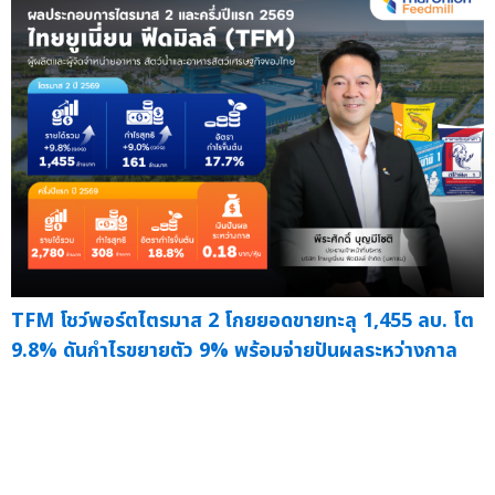
TFM โชว์พอร์ตไตรมาส 2 โกยยอดขายทะลุ 1,455 ลบ. โต
9.8% ดันกำไรขยายตัว 9% พร้อมจ่ายปันผลระหว่างกาล
0.18 บาท/หุ้น
— กรุงเทพฯ 31 กรกฎาคม 2569 บริษัท ไทยยู
เนี่...
31 ก.ค.