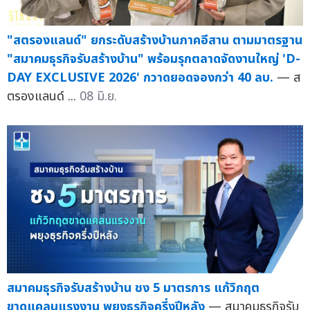
"สตรองแลนด์" ยกระดับสร้างบ้านภาคอีสาน ตามมาตรฐาน
"สมาคมธุรกิจรับสร้างบ้าน" พร้อมรุกตลาดจัดงานใหญ่ 'D-
DAY EXCLUSIVE 2026' กวาดยอดจองกว่า 40 ลบ.
— ส
ตรองแลนด์ ...
08 มิ.ย.
สมาคมธุรกิจรับสร้างบ้าน ชง 5 มาตรการ แก้วิกฤต
ขาดแคลนแรงงาน พยุงธุรกิจครึ่งปีหลัง
— สมาคมธุรกิจรับ