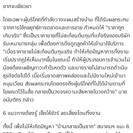
ยากจะเยียวยา
โดยเฉพาะผู้บริโภคที่กำลังวางแผนสร้างบ้าน ที่ได้รับผลกระทบ
จากการใช้กลยุทธ์การตลาดและการขาย กำหนดให้ "ราคาถูก
เกินจริง" ซึ่งเป็นราคาขายที่ไม่สะท้อนต้นทุนที่แท้จริงของบริษัท
รับเหมาบางกลุ่ม เพื่อต้องการดึงดูดลูกค้าให้เข้ามาใช้บริการ
"เมื่อราคาขายไม่สะท้อนต้นทุนจริง ทำให้เกิดปัญหาการทิ้งงาน
เริ่มปรากฏให้เห็นมากขึ้นในขณะนี้ ทำให้ผู้ประกอบการจำนวนไม่
น้อยต้องเผชิญภาวะกำไรหดตัว และบางรายไม่สามารถดำเนิน
ธุรกิจต่อไปได้ เมื่อเริ่มขาดสภาพคล่องและไม่มีงานใหม่เข้ามา
หมุนเวียน ส่งผลกระทบโดยตรงถึงผู้บริโภคที่ไม่ได้บ้านตามที่
โฆษณาไว้ในสื่อ กลายเป็นวงจรความเสียหายในวงกว้าง" นาย
อนันต์กร กล่าว
6 แนวทางต้องรู้ เช็คให้ชัวร์ ลดเสี่ยงโดนทิ้งงาน
ทั้งนี้ เพื่อไม่ให้เกิดปัญหา "บ้านกลายเป็นซาก" สมาคมฯ แนะ 6