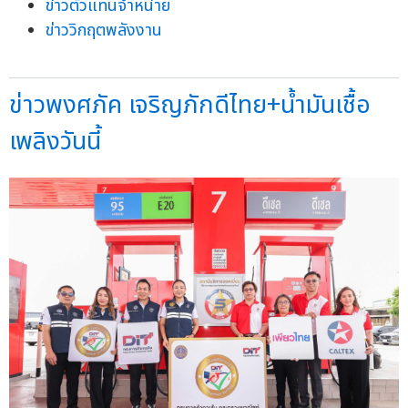
ข่าวตัวแทนจำหน่าย
ข่าววิกฤตพลังงาน
ข่าวพงศภัค เจริญภักดีไทย+น้ำมันเชื้อ
เพลิงวันนี้