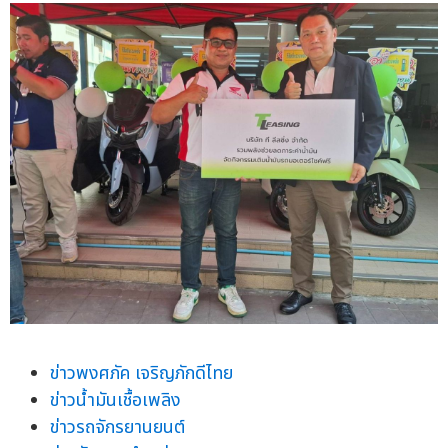
ข่าวพงศภัค เจริญภักดีไทย
ข่าวน้ำมันเชื้อเพลิง
ข่าวรถจักรยานยนต์