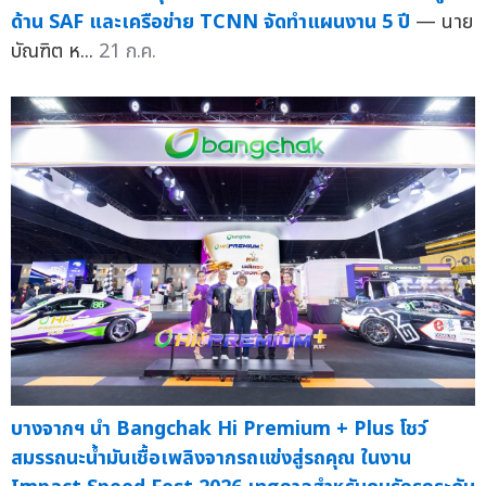
ด้าน SAF และเครือข่าย TCNN จัดทำแผนงาน 5 ปี
— นาย
บัณฑิต ห...
21 ก.ค.
บางจากฯ นำ Bangchak Hi Premium + Plus โชว์
สมรรถนะน้ำมันเชื้อเพลิงจากรถแข่งสู่รถคุณ ในงาน