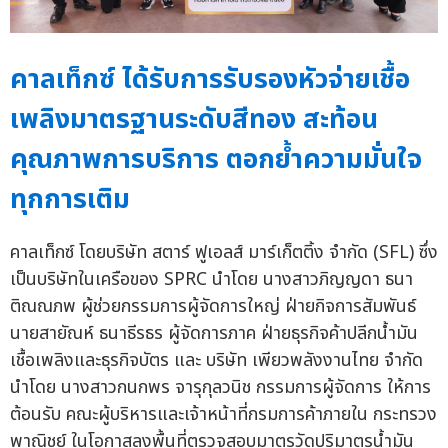
คาลเท็กซ์ ได้รับการรับรองหัวจ่ายเชื้อ
เพลิงมาตรฐานระดับสีทอง สะท้อน
คุณภาพการบริการ ตอกย้ำความมั่นใจ
ทุกการเติม
คาลเท็กซ์ โดยบริษัท สตาร์ ฟูเอลส์ มาร์เก็ตติ้ง จำกัด (SFL) ซึ่ง
เป็นบริษัทในเครือของ SPRC นำโดย นางสาวภิญญดา ธนา
ติณณภพ ผู้ช่วยกรรมการผู้จัดการใหญ่ ฝ่ายกิจการสัมพันธ์
นายสายัณห์ ธนาธีรธร ผู้จัดการภาค ฝ่ายธุรกิจค้าปลีกน้ำมัน
เชื้อเพลิงและธุรกิจบัตร และ บริษัท เพียวพลังงานไทย จำกัด
นำโดย นางสาวกนกพร จารุกุลวนิช กรรมการผู้จัดการ ให้การ
ต้อนรับ คณะผู้บริหารและเจ้าหน้าที่กรมการค้าภายใน กระทรวง
พาณิชย์ ในโอกาสลงพื้นที่ตรวจสอบมาตรวัดปริมาตรน้ำมัน