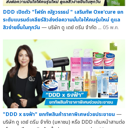
DDD เปิดตัว "โฟร์ท ณัฐวรรธน์ " เสริมทัพ Oxe'cure ยก
ระดับแบรนด์เคลียร์สิวส่งต่อความมั่นใจให้คนรุ่นใหม่ ดูแล
สิวง่ายขึ้นในทุกวัน
— บริษัท ดู เดย์ ดรีม จำกัด ...
05 พ.ค.
"DDD x ธงฟ้า" ยกทัพสินค้าราคาพิเศษช่วยประชาชน
—
บริษัท ดู เดย์ ดรีม จำกัด (มหาชน) หรือ DDD เดินหน้าสานต่อ