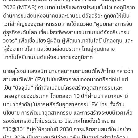
2026 (MTAB) งานเทคโนโลยีและการประชุมชั้นนำของภูมิภาค
ด้านการขนส่งแห่งอนาคตและยานยนต์อัจฉริยะ ถูกยกให้เป็น
เวทีสำคัญของอุตสาหกรรม ภายใต้แนวคิด "ศูนย์กลางการจับ
คู่ธุรกิจระดับโลก เชื่อมโยงซัพพลายเชนยานยนต์อัจฉริยะครบ
วงจร" เพื่อเชื่อมโยงผู้ผลิต ผู้พัฒนาเทคโนโลยี นักลงทุน และ
ผู้ซื้อจากทั่วโลก และขับเคลื่อนประเทศไทยสู่ศูนย์กลาง
เทคโนโลยียานยนต์แห่งอนาคตของภูมิภาค
นายสุโรจน์ แสงสนิท นายกสมาคมยานยนต์ไฟฟ้าไทย กล่าวว่า
ยานยนต์ไฟฟ้า (EV) ไม่ใช่เพียงภาพของอนาคตอีกต่อไป แต่
เป็น "ปัจจุบัน" ที่กำลังเปลี่ยนโครงสร้างอุตสาหกรรมและ
เศรษฐกิจของประเทศ โดยตลอด 10 ปีที่ผ่านมา สมาคมฯ มี
บทบาทสำคัญในการผลักดันอุตสาหกรรม EV ไทย ทั้งด้าน
นโยบาย การพัฒนาอุตสาหกรรม และการสร้างระบบนิเวศเพื่อ
รองรับการเติบโตในระยะยาว ประเทศไทยตั้งเป้าหมาย
"30@30" ที่มุ่งให้ภายในปี 2030 การผลิตยานยนต์ใหม่อย่าง
น้อย 30% เป็นยานยนต์ปล่อยมลพิษเป็นศูนย์ อย่างไรก็ตาม